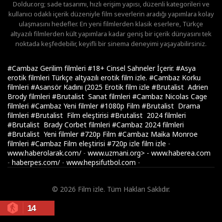
Doldur.org; sade tasarımı, hızlı erişim yapısı, düzenli kategorileri ve
kullanıcı odaklı içerik düzeniyle film severlerin aradığı yapımlara kolay
ulaşmasını hedefler. En yeni filmlerden klasik eserlere, Türkçe
altyazılı filmlerden kült yapımlara kadar geniş bir içerik dünyasını tek
noktada keşfedebilir, keyifli bir sinema deneyimi yaşayabilirsiniz.
#Cambaz Gerilim filmleri
#18+ Cinsel Sahneler İçerir.
#Asya
erotik filmleri Türkçe altyazılı erotik film izle.
#Cambaz Korku
filmleri
#Asansör Kadını (2025 Erotik film izle
#Brutalist Adrien
Brody filmleri
#Brutalist Sanat filmleri
#Cambaz Nicolas Cage
filmleri
#Cambaz Yeni filmler
#1080p Film
#Brutalist Drama
filmleri
#Brutalist Film eleştirisi
#Brutalist 2024 filmleri
#Brutalist Brady Corbet filmleri
#Cambaz 2024 filmleri
#Brutalist Yeni filmler
#720p Film
#Cambaz Maika Monroe
filmleri
#Cambaz Film eleştirisi
#720p izle
film izle
-
www.haberolarak.com/
-
www.uzmani.org>
-
www.haberea.com
-
haberpes.com/
-
www.hepsifutbol.com
-
© 2026 Film izle. Tüm Hakları Saklıdır.
14