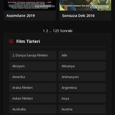
Assimilate 2019
Sonsuza Dek 2016
Yazı
1
2
…
125
Sonraki
sayfalaması
Film Türleri
2. Dünya Savaşı Filmleri
Aile
Aksiyon
Almanya
Amerika
Animasyon
Araba filmleri
Argentina
Asker Filmleri
Asya
Australia
Austria