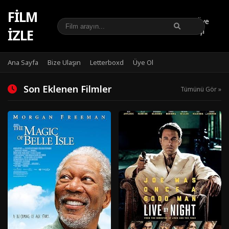
FILM
Üye
IZLE
Girişi
Ana Sayfa
Bize Ulaşın
Letterboxd
Üye Ol
Son Eklenen Filmler
Tümünü Gör »