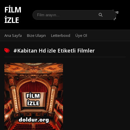
FILM
Üye
IZLE
Girişi
Ana Sayfa
Bize Ulaşın
Letterboxd
Üye Ol
#Kabitan Hd izle Etiketli Filmler