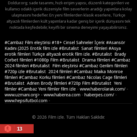
Doldur.org; sade tasarımı, hızlı erişim yapısı, düzenli kategorileri ve
kullanıcı odaklı içerik düzeniyle film severlerin aradığı yapımlara kolay
ulaşmasını hedefler. En yeni filmlerden klasik eserlere, Türkçe
altyazılı filmlerden kült yapımlara kadar geniş bir içerik dünyasını tek
noktada keşfedebilir, keyifli bir sinema deneyimi yaşayabilirsiniz.
#Cambaz Film eleştirisi
#18+ Cinsel Sahneler İçerir.
#Asansör
Kadını (2025 Erotik film izle
#Brutalist Sanat filmleri
#Asya
erotik filmleri Türkçe altyazılı erotik film izle.
#Brutalist Brady
Corbet filmleri
#1080p Film
#Brutalist Drama filmleri
#Cambaz
2024 filmleri
#Brutalist Film eleştirisi
#Cambaz Gerilim filmleri
#720p izle
#Brutalist 2024 filmleri
#Cambaz Maika Monroe
filmleri
#Cambaz Korku filmleri
#Cambaz Nicolas Cage filmleri
#Brutalist Adrien Brody filmleri
#720p Film
#Brutalist Yeni
filmler
#Cambaz Yeni filmler
film izle
-
www.haberolarak.com/
-
www.uzmani.org>
-
www.haberea.com
-
haberpes.com/
-
www.hepsifutbol.com
-
© 2026 Film izle. Tüm Hakları Saklıdır.
13