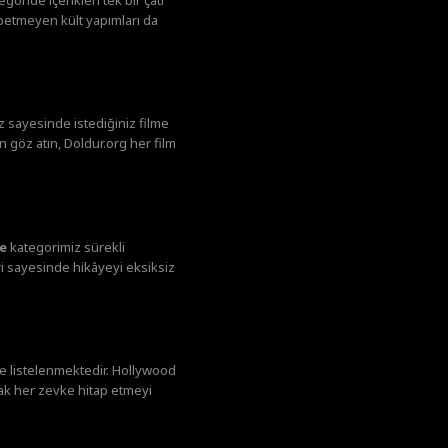
ybetmeyen kült yapımları da
ız sayesinde istediğiniz filme
n göz atın, Doldur.org her film
le
kategorimiz sürekli
eri sayesinde hikâyeyi eksiksiz
le listelenmektedir. Hollywood
ak her zevke hitap etmeyi