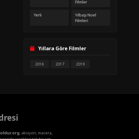
Filmler
Yerli
Yılbaşı Noel
Filmleri
Yıllara Göre Filmler
2016
2017
2019
dresi
oldur.org
, aksiyon, macera,
oride içerikleri tek bir çatı