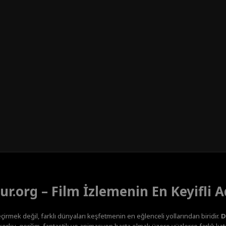
ur.org – Film İzlemenin En Keyifli A
çirmek değil, farklı dünyaları keşfetmenin en eğlenceli yollarından biridir.
D
orku, gerilim, fantastik ve animasyon başta olmak üzere yüzlerce farklı kateg