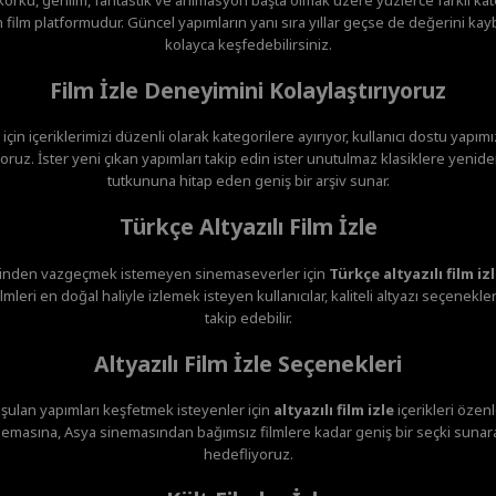
film platformudur. Güncel yapımların yanı sıra yıllar geçse de değerini ka
kolayca keşfedebilirsiniz.
Film İzle Deneyimini Kolaylaştırıyoruz
 için içeriklerimizi düzenli olarak kategorilere ayırıyor, kullanıcı dostu yapım
ruz. İster yeni çıkan yapımları takip edin ister unutulmaz klasiklere yenide
tutkununa hitap eden geniş bir arşiv sunar.
Türkçe Altyazılı Film İzle
minden vazgeçmek istemeyen sinemaseverler için
Türkçe altyazılı film iz
mleri en doğal haliyle izlemek isteyen kullanıcılar, kaliteli altyazı seçenekl
takip edebilir.
Altyazılı Film İzle Seçenekleri
şulan yapımları keşfetmek isteyenler için
altyazılı film izle
içerikleri özen
emasına, Asya sinemasından bağımsız filmlere kadar geniş bir seçki sunar
hedefliyoruz.