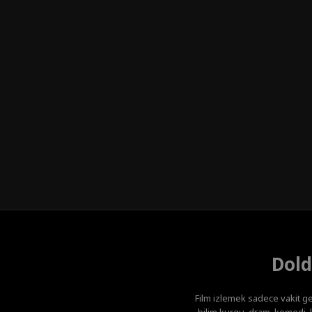
Dold
Film izlemek sadece vakit ge
bilim kurgu, dram, komedi, k