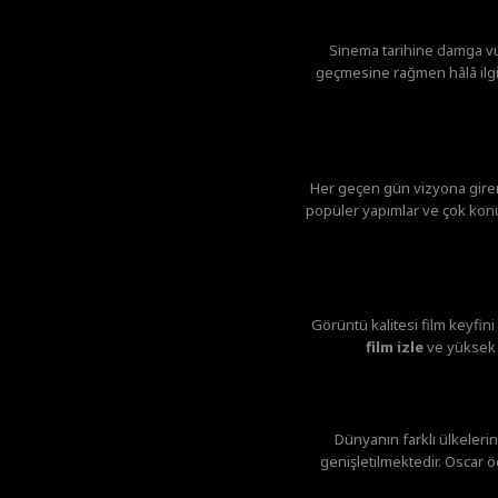
Sinema tarihine damga v
geçmesine rağmen hâlâ ilgi 
Her geçen gün vizyona giren 
popüler yapımlar ve çok konuş
Görüntü kalitesi film keyfin
film izle
ve yüksek g
Dünyanın farklı ülkelerin
genişletilmektedir. Oscar ö