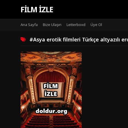
FILM IZLE
Ana Sayfa
Bize Ulaşın
Letterboxd
Üye Ol
#Asya erotik filmleri Türkçe altyazılı erot