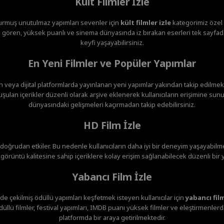
Kült Filmler İzle
urmuş unutulmaz yapımları sevenler için
kült filmler izle
kategorimiz özel o
gören, yüksek puanlı ve sinema dünyasında iz bırakan eserleri tek sayfada
keyfi yaşayabilirsiniz.
En Yeni Filmler ve Popüler Yapımlar
veya dijital platformlarda yayınlanan yeni yapımlar yakından takip edilmekte
ulan içerikler düzenli olarak arşive eklenerek kullanıcıların erişimine sunu
dünyasındaki gelişmeleri kaçırmadan takip edebilirsiniz.
HD Film İzle
i doğrudan etkiler. Bu nedenle kullanıcıların daha iyi bir deneyim yaşayabilme
örüntü kalitesine sahip içeriklere kolay erişim sağlanabilecek düzenli bir 
Yabancı Film İzle
de çekilmiş ödüllü yapımları keşfetmek isteyen kullanıcılar için
yabancı film
düllü filmler, festival yapımları, IMDB puanı yüksek filmler ve eleştirmenler
platformda bir araya getirilmektedir.