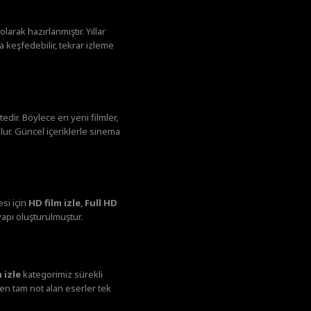
larak hazırlanmıştır. Yıllar
 keşfedebilir, tekrar izleme
dir. Böylece en yeni filmler,
lur. Güncel içeriklerle sinema
si için
HD film izle
,
Full HD
yapı oluşturulmuştur.
 izle
kategorimiz sürekli
den tam not alan eserler tek