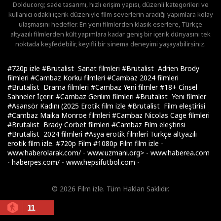
Doldur.org; sade tasarımı, hızlı erişim yapısı, düzenli kategorileri ve
kullanıcı odaklı içerik düzeniyle film severlerin aradığı yapımlara kolay
ulaşmasını hedefler. En yeni filmlerden klasik eserlere, Türkçe
altyazılı filmlerden kült yapımlara kadar geniş bir içerik dünyasını tek
noktada keşfedebilir, keyifli bir sinema deneyimi yaşayabilirsiniz.
#720p izle
#Brutalist Sanat filmleri
#Brutalist Adrien Brody
filmleri
#Cambaz Korku filmleri
#Cambaz 2024 filmleri
#Brutalist Drama filmleri
#Cambaz Yeni filmler
#18+ Cinsel
Sahneler İçerir.
#Cambaz Gerilim filmleri
#Brutalist Yeni filmler
#Asansör Kadını (2025 Erotik film izle
#Brutalist Film eleştirisi
#Cambaz Maika Monroe filmleri
#Cambaz Nicolas Cage filmleri
#Brutalist Brady Corbet filmleri
#Cambaz Film eleştirisi
#Brutalist 2024 filmleri
#Asya erotik filmleri Türkçe altyazılı
erotik film izle.
#720p Film
#1080p Film
film izle
-
www.haberolarak.com/
-
www.uzmani.org>
-
www.haberea.com
-
haberpes.com/
-
www.hepsifutbol.com
-
© 2026 Film izle. Tüm Hakları Saklıdır.
11