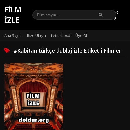
FILM
Üye
IZLE
Girişi
Ana Sayfa
Bize Ulaşın
Letterboxd
Üye Ol
#Kabitan türkçe dublaj izle Etiketli Filmler