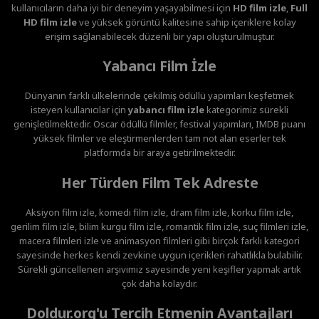
kullanıcıların daha iyi bir deneyim yaşayabilmesi için
HD film izle
,
Full
HD film izle
ve yüksek görüntü kalitesine sahip içeriklere kolay
erişim sağlanabilecek düzenli bir yapı oluşturulmuştur.
Yabancı Film İzle
Dünyanın farklı ülkelerinde çekilmiş ödüllü yapımları keşfetmek
isteyen kullanıcılar için
yabancı film izle
kategorimiz sürekli
genişletilmektedir. Oscar ödüllü filmler, festival yapımları, IMDB puanı
yüksek filmler ve eleştirmenlerden tam not alan eserler tek
platformda bir araya getirilmektedir.
Her Türden Film Tek Adreste
Aksiyon film izle, komedi film izle, dram film izle, korku film izle,
gerilim film izle, bilim kurgu film izle, romantik film izle, suç filmleri izle,
macera filmleri izle ve animasyon filmleri gibi birçok farklı kategori
sayesinde herkes kendi zevkine uygun içerikleri rahatlıkla bulabilir.
Sürekli güncellenen arşivimiz sayesinde yeni keşifler yapmak artık
çok daha kolaydır.
Doldur.org'u Tercih Etmenin Avantajları