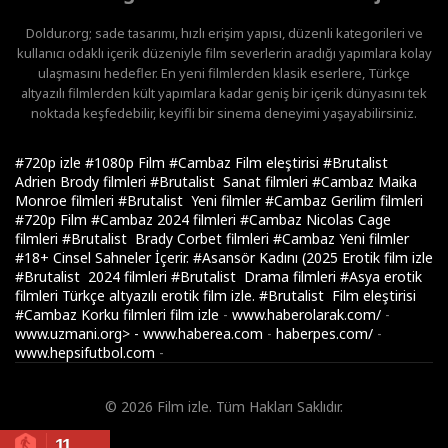
Doldur.org; sade tasarımı, hızlı erişim yapısı, düzenli kategorileri ve
kullanıcı odaklı içerik düzeniyle film severlerin aradığı yapımlara kolay
ulaşmasını hedefler. En yeni filmlerden klasik eserlere, Türkçe
altyazılı filmlerden kült yapımlara kadar geniş bir içerik dünyasını tek
noktada keşfedebilir, keyifli bir sinema deneyimi yaşayabilirsiniz.
#720p izle
#1080p Film
#Cambaz Film eleştirisi
#Brutalist
Adrien Brody filmleri
#Brutalist Sanat filmleri
#Cambaz Maika
Monroe filmleri
#Brutalist Yeni filmler
#Cambaz Gerilim filmleri
#720p Film
#Cambaz 2024 filmleri
#Cambaz Nicolas Cage
filmleri
#Brutalist Brady Corbet filmleri
#Cambaz Yeni filmler
#18+ Cinsel Sahneler İçerir.
#Asansör Kadını (2025 Erotik film izle
#Brutalist 2024 filmleri
#Brutalist Drama filmleri
#Asya erotik
filmleri Türkçe altyazılı erotik film izle.
#Brutalist Film eleştirisi
#Cambaz Korku filmleri
film izle
-
www.haberolarak.com/
-
www.uzmani.org>
-
www.haberea.com
-
haberpes.com/
-
www.hepsifutbol.com
-
© 2026 Film izle. Tüm Hakları Saklıdır.
11