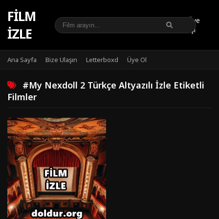
FILM
Üye
IZLE
Girişi
Ana Sayfa
Bize Ulaşın
Letterboxd
Üye Ol
#My Nexdoll 2 Türkçe Altyazılı İzle Etiketli
Filmler