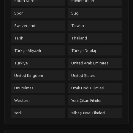
South Korea
Soviet Union
Spor
Suç
Switzerland
Taiwan
Tarih
Thailand
Türkçe Altyazılı
Türkçe Dublaj
Türkiye
United Arab Emirates
United Kingdom
United States
Unutulmaz
Uzak Doğu Filmleri
Western
Yeni Çıkan Filmler
Yerli
Yılbaşı Noel Filmleri