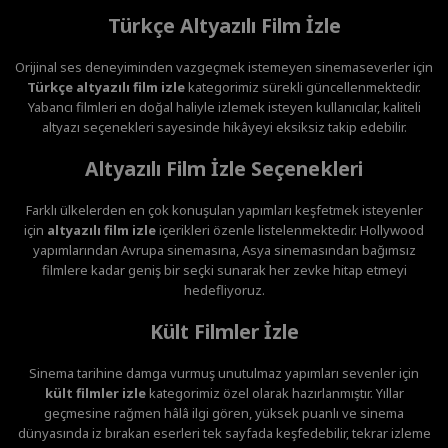
Türkçe Altyazılı Film İzle
Orijinal ses deneyiminden vazgeçmek istemeyen sinemaseverler için
Türkçe altyazılı film izle
kategorimiz sürekli güncellenmektedir.
Yabancı filmleri en doğal haliyle izlemek isteyen kullanıcılar, kaliteli
altyazı seçenekleri sayesinde hikâyeyi eksiksiz takip edebilir.
Altyazılı Film İzle Seçenekleri
Farklı ülkelerden en çok konuşulan yapımları keşfetmek isteyenler
için
altyazılı film izle
içerikleri özenle listelenmektedir. Hollywood
yapımlarından Avrupa sinemasına, Asya sinemasından bağımsız
filmlere kadar geniş bir seçki sunarak her zevke hitap etmeyi
hedefliyoruz.
Kült Filmler İzle
Sinema tarihine damga vurmuş unutulmaz yapımları sevenler için
kült filmler izle
kategorimiz özel olarak hazırlanmıştır. Yıllar
geçmesine rağmen hâlâ ilgi gören, yüksek puanlı ve sinema
dünyasında iz bırakan eserleri tek sayfada keşfedebilir, tekrar izleme