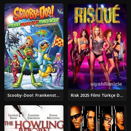
Scooby-Doo!: Frankenstein'ın Laneti 2014 Filmi Full izle
Risk 2025 Filmi Türkçe Dublaj Altyazılı Full izle