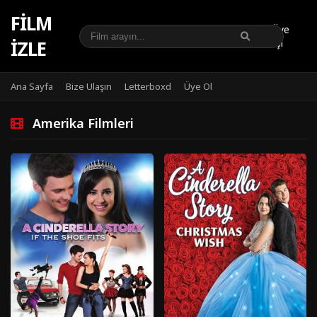
FILM
Üye
IZLE
Girişi
Ana Sayfa
Bize Ulaşın
Letterboxd
Üye Ol
Amerika Filmleri