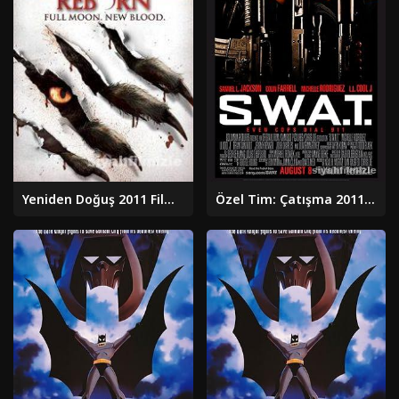
Yeniden Doğuş 2011 Filmi Türkçe Dublaj Altyazılı Full izle
Özel Tim: Çatışma 2011 Filmi Türkçe Dublaj Altyazılı izle