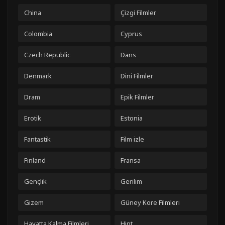
China
Çizgi Filmler
Colombia
Cyprus
Czech Republic
Dans
Denmark
Dini Filmler
Dram
Epik Filmler
Erotik
Estonia
Fantastik
Film izle
Finland
Fransa
Gençlik
Gerilim
Gizem
Güney Kore Filmleri
Hayatta Kalma Filmleri
Hint