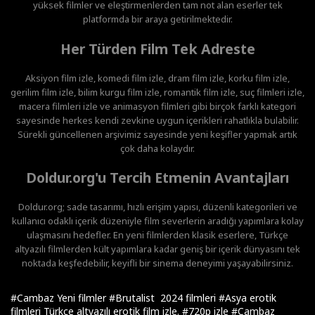
yüksek filmler ve eleştirmenlerden tam not alan eserler tek
platformda bir araya getirilmektedir.
Her Türden Film Tek Adreste
Aksiyon film izle, komedi film izle, dram film izle, korku film izle,
gerilim film izle, bilim kurgu film izle, romantik film izle, suç filmleri izle,
macera filmleri izle ve animasyon filmleri gibi birçok farklı kategori
sayesinde herkes kendi zevkine uygun içerikleri rahatlıkla bulabilir.
Sürekli güncellenen arşivimiz sayesinde yeni keşifler yapmak artık
çok daha kolaydır.
Doldur.org'u Tercih Etmenin Avantajları
Doldur.org; sade tasarımı, hızlı erişim yapısı, düzenli kategorileri ve
kullanıcı odaklı içerik düzeniyle film severlerin aradığı yapımlara kolay
ulaşmasını hedefler. En yeni filmlerden klasik eserlere, Türkçe
altyazılı filmlerden kült yapımlara kadar geniş bir içerik dünyasını tek
noktada keşfedebilir, keyifli bir sinema deneyimi yaşayabilirsiniz.
#Cambaz Yeni filmler
#Brutalist 2024 filmleri
#Asya erotik
filmleri Türkçe altyazılı erotik film izle.
#720p izle
#Cambaz