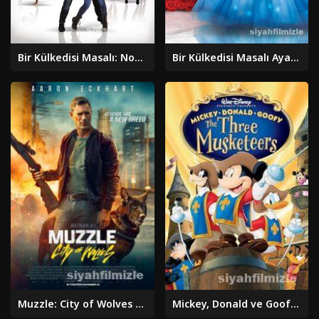
Bir Külkedisi Masalı: Noel Dileği 2019 Filmi Full izle
Bir Külkedisi Masalı Ayakkabı Uyarsa 2016 Filmi Full izle
Muzzle: City of Wolves 2025 Türkçe Dublaj Altyazılı izle
Mickey, Donald ve Goofy: Üç Silahşörler 2004 Filmi Full izle