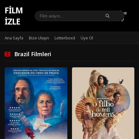
FILM
Üye
IZLE
Girişi
Ana Sayfa
Bize Ulaşın
Letterboxd
Üye Ol
Brazil Filmleri