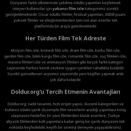
Dünyanın farklı ülkelerinde çekilmiş ödüllü yapımları keşfetmek
isteyen kullanıcılar için
yabancı film izle
kategorimiz sürekli
genişletilmektedir. Oscar ödüllü filmler, festival yapımları, IMDB puanı
yüksek filmler ve eleştirmenlerden tam not alan eserler tek
platformda bir araya getirilmektedir.
Her Türden Film Tek Adreste
Aksiyon film izle, komedi film izle, dram film izle, korku film izle,
gerilim film izle, bilim kurgu film izle, romantik film izle, suç filmleri izle,
macera filmleri izle ve animasyon filmleri gibi birçok farklı kategori
sayesinde herkes kendi zevkine uygun içerikleri rahatlıkla bulabilir.
Sürekli güncellenen arşivimiz sayesinde yeni keşifler yapmak artık
çok daha kolaydır.
Doldur.org'u Tercih Etmenin Avantajları
Doldur.org; sade tasarımı, hızlı erişim yapısı, düzenli kategorileri ve
kullanıcı odaklı içerik düzeniyle film severlerin aradığı yapımlara kolay
ulaşmasını hedefler. En yeni filmlerden klasik eserlere, Türkçe
altyazılı filmlerden kült yapımlara kadar geniş bir içerik dünyasını tek
noktada keşfedebilir, keyifli bir sinema deneyimi yaşayabilirsiniz.