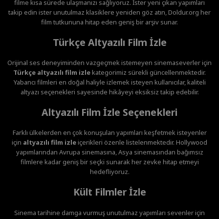
filme kısa sürede ulaşmanızı sağlıyoruz. İster yeni çıkan yapımları
takip edin ister unutulmaz klasiklere yeniden göz atın, Doldur.org her
film tutkununa hitap eden geniş bir arşiv sunar.
Türkçe Altyazılı Film İzle
Orijinal ses deneyiminden vazgeçmek istemeyen sinemaseverler için
Türkçe altyazılı film izle
kategorimiz sürekli güncellenmektedir.
Yabancı filmleri en doğal haliyle izlemek isteyen kullanıcılar, kaliteli
altyazı seçenekleri sayesinde hikâyeyi eksiksiz takip edebilir.
Altyazılı Film İzle Seçenekleri
Farklı ülkelerden en çok konuşulan yapımları keşfetmek isteyenler
için
altyazılı film izle
içerikleri özenle listelenmektedir. Hollywood
yapımlarından Avrupa sinemasına, Asya sinemasından bağımsız
filmlere kadar geniş bir seçki sunarak her zevke hitap etmeyi
hedefliyoruz.
Kült Filmler İzle
Sinema tarihine damga vurmuş unutulmaz yapımları sevenler için