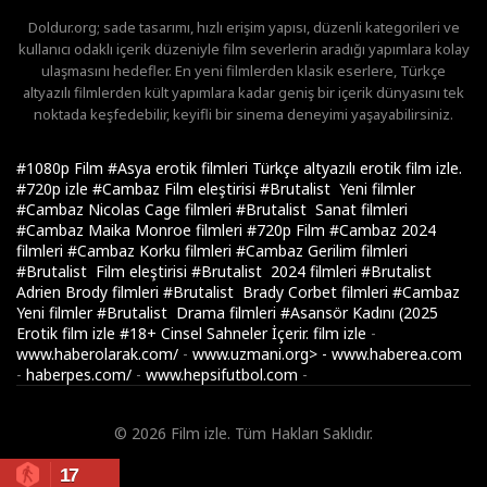
Doldur.org; sade tasarımı, hızlı erişim yapısı, düzenli kategorileri ve
kullanıcı odaklı içerik düzeniyle film severlerin aradığı yapımlara kolay
ulaşmasını hedefler. En yeni filmlerden klasik eserlere, Türkçe
altyazılı filmlerden kült yapımlara kadar geniş bir içerik dünyasını tek
noktada keşfedebilir, keyifli bir sinema deneyimi yaşayabilirsiniz.
#1080p Film
#Asya erotik filmleri Türkçe altyazılı erotik film izle.
#720p izle
#Cambaz Film eleştirisi
#Brutalist Yeni filmler
#Cambaz Nicolas Cage filmleri
#Brutalist Sanat filmleri
#Cambaz Maika Monroe filmleri
#720p Film
#Cambaz 2024
filmleri
#Cambaz Korku filmleri
#Cambaz Gerilim filmleri
#Brutalist Film eleştirisi
#Brutalist 2024 filmleri
#Brutalist
Adrien Brody filmleri
#Brutalist Brady Corbet filmleri
#Cambaz
Yeni filmler
#Brutalist Drama filmleri
#Asansör Kadını (2025
Erotik film izle
#18+ Cinsel Sahneler İçerir.
film izle
-
www.haberolarak.com/
-
www.uzmani.org>
-
www.haberea.com
-
haberpes.com/
-
www.hepsifutbol.com
-
© 2026 Film izle. Tüm Hakları Saklıdır.
17