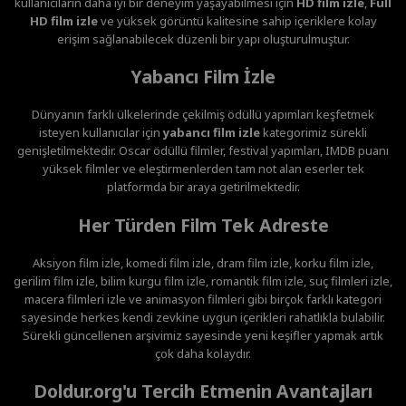
kullanıcıların daha iyi bir deneyim yaşayabilmesi için
HD film izle
,
Full
HD film izle
ve yüksek görüntü kalitesine sahip içeriklere kolay
erişim sağlanabilecek düzenli bir yapı oluşturulmuştur.
Yabancı Film İzle
Dünyanın farklı ülkelerinde çekilmiş ödüllü yapımları keşfetmek
isteyen kullanıcılar için
yabancı film izle
kategorimiz sürekli
genişletilmektedir. Oscar ödüllü filmler, festival yapımları, IMDB puanı
yüksek filmler ve eleştirmenlerden tam not alan eserler tek
platformda bir araya getirilmektedir.
Her Türden Film Tek Adreste
Aksiyon film izle, komedi film izle, dram film izle, korku film izle,
gerilim film izle, bilim kurgu film izle, romantik film izle, suç filmleri izle,
macera filmleri izle ve animasyon filmleri gibi birçok farklı kategori
sayesinde herkes kendi zevkine uygun içerikleri rahatlıkla bulabilir.
Sürekli güncellenen arşivimiz sayesinde yeni keşifler yapmak artık
çok daha kolaydır.
Doldur.org'u Tercih Etmenin Avantajları