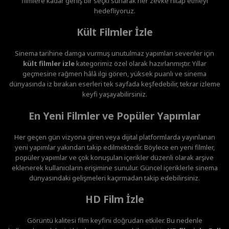
filmlere kadar geniş bir seçki sunarak her zevke hitap etmeyi
hedefliyoruz.
Kült Filmler İzle
Sinema tarihine damga vurmuş unutulmaz yapımları sevenler için
kült filmler izle
kategorimiz özel olarak hazırlanmıştır. Yıllar
geçmesine rağmen hâlâ ilgi gören, yüksek puanlı ve sinema
dünyasında iz bırakan eserleri tek sayfada keşfedebilir, tekrar izleme
keyfi yaşayabilirsiniz.
En Yeni Filmler ve Popüler Yapımlar
Her geçen gün vizyona giren veya dijital platformlarda yayınlanan
yeni yapımlar yakından takip edilmektedir. Böylece en yeni filmler,
popüler yapımlar ve çok konuşulan içerikler düzenli olarak arşive
eklenerek kullanıcıların erişimine sunulur. Güncel içeriklerle sinema
dünyasındaki gelişmeleri kaçırmadan takip edebilirsiniz.
HD Film İzle
Görüntü kalitesi film keyfini doğrudan etkiler. Bu nedenle