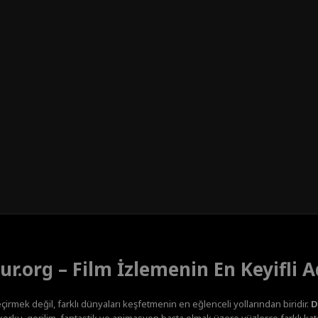
ur.org – Film İzlemenin En Keyifli A
çirmek değil, farklı dünyaları keşfetmenin en eğlenceli yollarından biridir.
D
orku, gerilim, fantastik ve animasyon başta olmak üzere yüzlerce farklı kateg