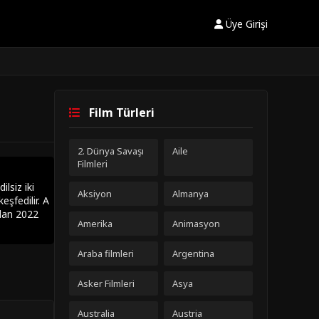
Üye Girişi
Film Türleri
2. Dünya Savaşı
Aile
Filmleri
lsiz iki
Aksiyon
Almanya
eşfedilir. A
olan 2022
Amerika
Animasyon
Araba filmleri
Argentina
Asker Filmleri
Asya
Australia
Austria