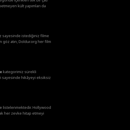
ybetmeyen kült yapımları da
ız sayesinde istediğiniz filme
n göz atın, Doldur.org her film
le
kategorimiz sürekli
eri sayesinde hikâyeyi eksiksiz
le listelenmektedir. Hollywood
ak her zevke hitap etmeyi