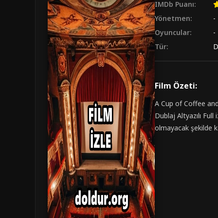
IMDb Puanı:
Yönetmen:
-
Oyuncular:
-
Tür:
D
Film Özeti:
A Cup of Coffee an
Dublaj Altyazılı Full
olmayacak şekilde kör