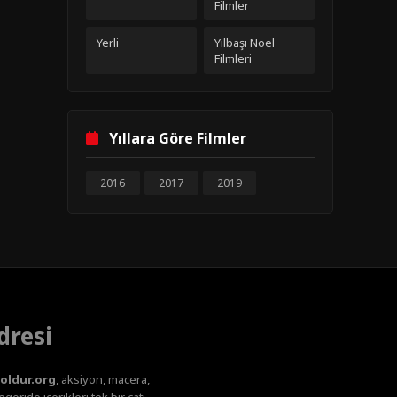
Filmler
Yerli
Yılbaşı Noel
Filmleri
Yıllara Göre Filmler
2016
2017
2019
dresi
oldur.org
, aksiyon, macera,
oride içerikleri tek bir çatı