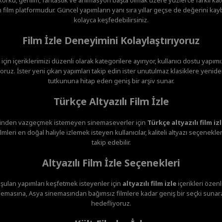
film platformudur. Güncel yapımların yanı sıra yıllar geçse de değerini ka
kolayca keşfedebilirsiniz.
Film İzle Deneyimini Kolaylaştırıyoruz
 için içeriklerimizi düzenli olarak kategorilere ayırıyor, kullanıcı dostu yapım
ruz. İster yeni çıkan yapımları takip edin ister unutulmaz klasiklere yenide
tutkununa hitap eden geniş bir arşiv sunar.
Türkçe Altyazılı Film İzle
minden vazgeçmek istemeyen sinemaseverler için
Türkçe altyazılı film iz
mleri en doğal haliyle izlemek isteyen kullanıcılar, kaliteli altyazı seçenekl
takip edebilir.
Altyazılı Film İzle Seçenekleri
şulan yapımları keşfetmek isteyenler için
altyazılı film izle
içerikleri özen
emasına, Asya sinemasından bağımsız filmlere kadar geniş bir seçki sunar
hedefliyoruz.