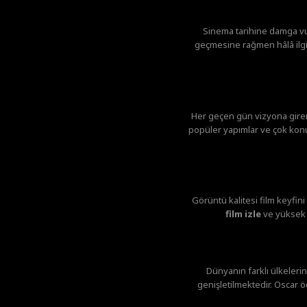
Sinema tarihine damga v
geçmesine rağmen hâlâ ilgi 
Her geçen gün vizyona giren 
popüler yapımlar ve çok konuş
Görüntü kalitesi film keyfin
film izle
ve yüksek g
Dünyanın farklı ülkelerin
genişletilmektedir. Oscar ö