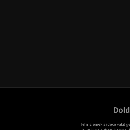
Dold
Film izlemek sadece vakit ge
bilim kurgu, dram, komedi, k