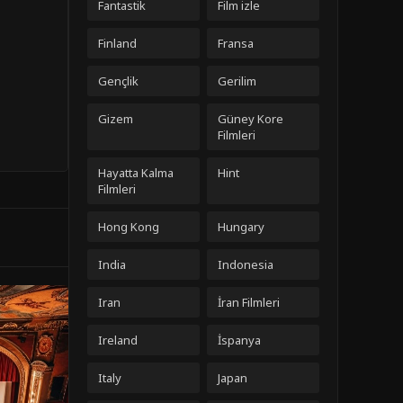
Fantastik
Film izle
Finland
Fransa
Gençlik
Gerilim
Gizem
Güney Kore
Filmleri
Hayatta Kalma
Hint
Filmleri
Hong Kong
Hungary
India
Indonesia
Iran
İran Filmleri
Ireland
İspanya
Italy
Japan