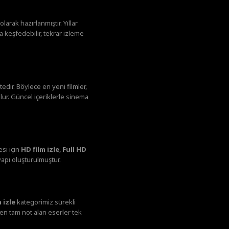
larak hazırlanmıştır. Yıllar
 keşfedebilir, tekrar izleme
dir. Böylece en yeni filmler,
lur. Güncel içeriklerle sinema
si için
HD film izle
,
Full HD
yapı oluşturulmuştur.
 izle
kategorimiz sürekli
den tam not alan eserler tek