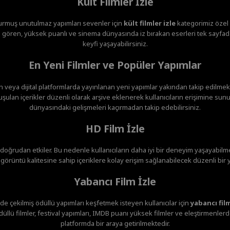
Kült Filmler İzle
urmuş unutulmaz yapımları sevenler için
kült filmler izle
kategorimiz özel o
gören, yüksek puanlı ve sinema dünyasında iz bırakan eserleri tek sayfada
keyfi yaşayabilirsiniz.
En Yeni Filmler ve Popüler Yapımlar
veya dijital platformlarda yayınlanan yeni yapımlar yakından takip edilmekte
ulan içerikler düzenli olarak arşive eklenerek kullanıcıların erişimine sunu
dünyasındaki gelişmeleri kaçırmadan takip edebilirsiniz.
HD Film İzle
i doğrudan etkiler. Bu nedenle kullanıcıların daha iyi bir deneyim yaşayabilme
örüntü kalitesine sahip içeriklere kolay erişim sağlanabilecek düzenli bir 
Yabancı Film İzle
de çekilmiş ödüllü yapımları keşfetmek isteyen kullanıcılar için
yabancı film
düllü filmler, festival yapımları, IMDB puanı yüksek filmler ve eleştirmenler
platformda bir araya getirilmektedir.