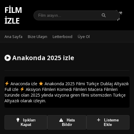
FILM
Üye
IZLE
Girişi
Ana Sayfa
Bize Ulaşın
Letterboxd
Üye Ol
Anakonda 2025 izle
Anaconda izle
Anakonda 2025 Filmi Türkçe Dublaj Altyazılı
Full izle
Aksiyon Filmleri Komedi Filmleri Macera Filmleri
türünde olan 2025 yılında vizyona giren filmi sitemizden Türkçe
Altyazılı olarak izleyin.
Işıkları
Hata
Listeme
Kapat
Bildir
Ekle