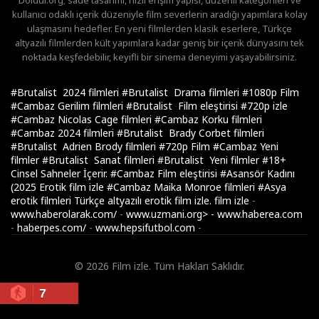
Doldur.org; sade tasarımı, hızlı erişim yapısı, düzenli kategorileri ve
kullanıcı odaklı içerik düzeniyle film severlerin aradığı yapımlara kolay
ulaşmasını hedefler. En yeni filmlerden klasik eserlere, Türkçe
altyazılı filmlerden kült yapımlara kadar geniş bir içerik dünyasını tek
noktada keşfedebilir, keyifli bir sinema deneyimi yaşayabilirsiniz.
#Brutalist 2024 filmleri
#Brutalist Drama filmleri
#1080p Film
#Cambaz Gerilim filmleri
#Brutalist Film eleştirisi
#720p izle
#Cambaz Nicolas Cage filmleri
#Cambaz Korku filmleri
#Cambaz 2024 filmleri
#Brutalist Brady Corbet filmleri
#Brutalist Adrien Brody filmleri
#720p Film
#Cambaz Yeni
filmler
#Brutalist Sanat filmleri
#Brutalist Yeni filmler
#18+
Cinsel Sahneler İçerir.
#Cambaz Film eleştirisi
#Asansör Kadını
(2025 Erotik film izle
#Cambaz Maika Monroe filmleri
#Asya
erotik filmleri Türkçe altyazılı erotik film izle.
film izle
-
www.haberolarak.com/
-
www.uzmani.org>
-
www.haberea.com
-
haberpes.com/
-
www.hepsifutbol.com
-
© 2026 Film izle. Tüm Hakları Saklıdır.
7