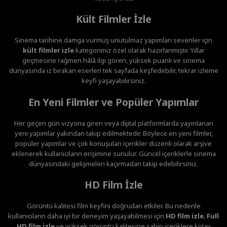
Kült Filmler İzle
Sinema tarihine damga vurmuş unutulmaz yapımları sevenler için
kült filmler izle
kategorimiz özel olarak hazırlanmıştır. Yıllar
geçmesine rağmen hâlâ ilgi gören, yüksek puanlı ve sinema
dünyasında iz bırakan eserleri tek sayfada keşfedebilir, tekrar izleme
keyfi yaşayabilirsiniz.
En Yeni Filmler ve Popüler Yapımlar
Her geçen gün vizyona giren veya dijital platformlarda yayınlanan
yeni yapımlar yakından takip edilmektedir. Böylece en yeni filmler,
popüler yapımlar ve çok konuşulan içerikler düzenli olarak arşive
eklenerek kullanıcıların erişimine sunulur. Güncel içeriklerle sinema
dünyasındaki gelişmeleri kaçırmadan takip edebilirsiniz.
HD Film İzle
Görüntü kalitesi film keyfini doğrudan etkiler. Bu nedenle
kullanıcıların daha iyi bir deneyim yaşayabilmesi için
HD film izle
,
Full
HD film izle
ve yüksek görüntü kalitesine sahip içeriklere kolay