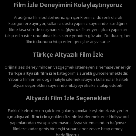
Film İzle Deneyimini Kolaylaştırıyoruz
Aradığınız filmi bulabilmeniz için içeriklerimizi düzenli olarak
kategorilere ayırıyor, kullanıcı dostu yapımız sayesinde istediğiniz
filme kısa sürede ulaşmanızı sağlıyoruz. İster yeni çıkan yapımları
takip edin ister unutulmaz klasiklere yeniden göz atın, Doldur.org her
film tutkununa hitap eden geniş bir arşiv sunar.
Türkçe Altyazılı Film İzle
Orijinal ses deneyiminden vazgeçmek istemeyen sinemaseverler için
Türkçe altyazılı film izle
kategorimiz sürekli güncellenmektedir.
Yabancı filmleri en doğal haliyle izlemek isteyen kullanıcılar, kaliteli
altyazı seçenekleri sayesinde hikâyeyi eksiksiz takip edebilir.
Altyazılı Film İzle Seçenekleri
Farklı ülkelerden en çok konuşulan yapımları keşfetmek isteyenler
için
altyazılı film izle
içerikleri özenle listelenmektedir. Hollywood
yapımlarından Avrupa sinemasına, Asya sinemasından bağımsız
filmlere kadar geniş bir seçki sunarak her zevke hitap etmeyi
hedefliyoruz.