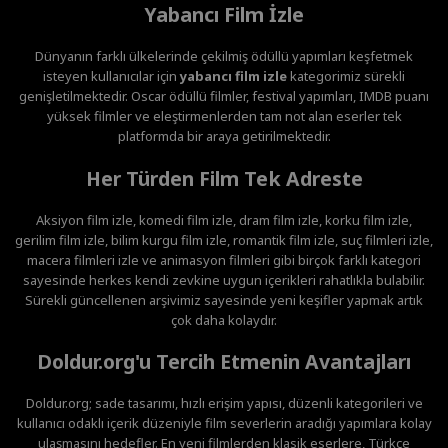
Yabancı Film İzle
Dünyanın farklı ülkelerinde çekilmiş ödüllü yapımları keşfetmek
isteyen kullanıcılar için
yabancı film izle
kategorimiz sürekli
genişletilmektedir. Oscar ödüllü filmler, festival yapımları, IMDB puanı
yüksek filmler ve eleştirmenlerden tam not alan eserler tek
platformda bir araya getirilmektedir.
Her Türden Film Tek Adreste
Aksiyon film izle, komedi film izle, dram film izle, korku film izle,
gerilim film izle, bilim kurgu film izle, romantik film izle, suç filmleri izle,
macera filmleri izle ve animasyon filmleri gibi birçok farklı kategori
sayesinde herkes kendi zevkine uygun içerikleri rahatlıkla bulabilir.
Sürekli güncellenen arşivimiz sayesinde yeni keşifler yapmak artık
çok daha kolaydır.
Doldur.org'u Tercih Etmenin Avantajları
Doldur.org; sade tasarımı, hızlı erişim yapısı, düzenli kategorileri ve
kullanıcı odaklı içerik düzeniyle film severlerin aradığı yapımlara kolay
ulaşmasını hedefler. En yeni filmlerden klasik eserlere, Türkçe