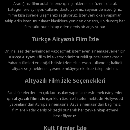
Aradığınız filmi bulabilmeniz için içeriklerimizi düzenli olarak
kategorilere ayırıyor, kullanıcı dostu yapımız sayesinde istediğiniz
filme kısa sürede ulaşmanızı sağlıyoruz. İster yeni çıkan yapımları
takip edin ister unutulmaz klasiklere yeniden göz atın, Doldur.org her
film tutkununa hitap eden geniş bir arşiv sunar.
Türkçe Altyazılı Film İzle
Orijinal ses deneyiminden vazgeçmek istemeyen sinemaseverler için
Türkçe altyazılı film izle
kategorimiz sürekli güncellenmektedir.
Yabancı filmleri en doğal haliyle izlemek isteyen kullanıcılar, kaliteli
altyazı seçenekleri sayesinde hikâyeyi eksiksiz takip edebilir.
Altyazılı Film İzle Seçenekleri
Farklı ülkelerden en çok konuşulan yapımları keşfetmek isteyenler
için
altyazılı film izle
içerikleri özenle listelenmektedir. Hollywood
yapımlarından Avrupa sinemasına, Asya sinemasından bağımsız
filmlere kadar geniş bir seçki sunarak her zevke hitap etmeyi
hedefliyoruz.
Kült Filmler İzle