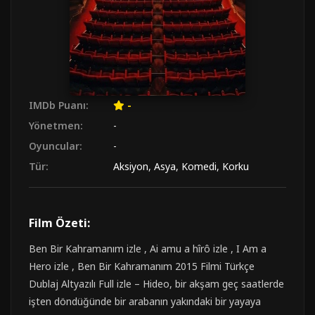
IMDb Puanı:
-
Yönetmen:
-
Oyuncular:
-
Tür:
Aksiyon
,
Asya
,
Komedi
,
Korku
Film Özeti:
Ben Bir Kahramanım izle , Ai amu a hîrô izle , I Am a
Hero izle , Ben Bir Kahramanım 2015 Filmi Türkçe
Dublaj Altyazılı Full izle – Hideo, bir akşam geç saatlerde
işten döndüğünde bir arabanın yakındaki bir yayaya