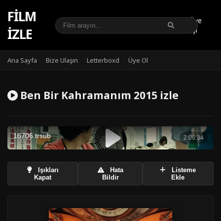
FILM
Üye
IZLE
Girişi
Ana Sayfa
Bize Ulaşın
Letterboxd
Üye Ol
Ben Bir Kahramanım 2015 izle
Işıkları
Hata
Listeme
Kapat
Bildir
Ekle