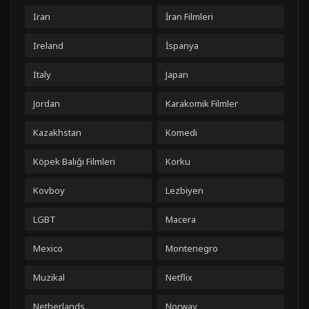
Iran
İran Filmleri
Ireland
İspanya
Italy
Japan
Jordan
Karakomik Filmler
Kazakhstan
Komedi
Köpek Balığı Filmleri
Korku
Kovboy
Lezbiyen
LGBT
Macera
Mexico
Montenegro
Muzikal
Netflix
Netherlands
Norway