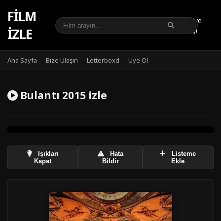
FILM
Üye
IZLE
Girişi
Ana Sayfa
Bize Ulaşın
Letterboxd
Üye Ol
Bulantı 2015 izle
Işıkları
Hata
Listeme
Kapat
Bildir
Ekle