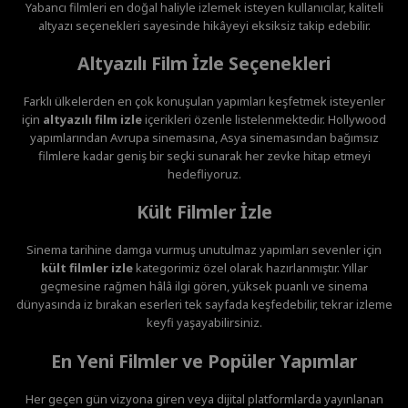
Yabancı filmleri en doğal haliyle izlemek isteyen kullanıcılar, kaliteli
altyazı seçenekleri sayesinde hikâyeyi eksiksiz takip edebilir.
Altyazılı Film İzle Seçenekleri
Farklı ülkelerden en çok konuşulan yapımları keşfetmek isteyenler
için
altyazılı film izle
içerikleri özenle listelenmektedir. Hollywood
yapımlarından Avrupa sinemasına, Asya sinemasından bağımsız
filmlere kadar geniş bir seçki sunarak her zevke hitap etmeyi
hedefliyoruz.
Kült Filmler İzle
Sinema tarihine damga vurmuş unutulmaz yapımları sevenler için
kült filmler izle
kategorimiz özel olarak hazırlanmıştır. Yıllar
geçmesine rağmen hâlâ ilgi gören, yüksek puanlı ve sinema
dünyasında iz bırakan eserleri tek sayfada keşfedebilir, tekrar izleme
keyfi yaşayabilirsiniz.
En Yeni Filmler ve Popüler Yapımlar
Her geçen gün vizyona giren veya dijital platformlarda yayınlanan