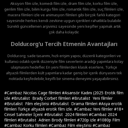
Aksiyon film izle, komedi film izle, dram film izle, korku film izle,
gerilim film izle, bilim kurgu film izle, romantik film izle, suç filmleri izle,
macera filmleri izle ve animasyon filmleri gibi birçok farklı kategori
sayesinde herkes kendi zevkine uygun içerikleri rahatlıkla bulabilir.
Sürekli güncellenen arşivimiz sayesinde yeni keşifler yapmak artık
çok daha kolaydır.
Doldur.org'u Tercih Etmenin Avantajları
Doldur.org; sade tasarımı, hızlı erişim yapısı, düzenli kategorileri ve
kullanıcı odaklı içerik düzeniyle film severlerin aradığı yapımlara kolay
ulaşmasını hedefler. En yeni filmlerden klasik eserlere, Türkçe
altyazılı filmlerden kült yapımlara kadar geniş bir içerik dünyasını tek
noktada keşfedebilir, keyifli bir sinema deneyimi yaşayabilirsiniz.
#Cambaz Nicolas Cage filmleri
#Asansör Kadını (2025 Erotik film
izle
#Brutalist Brady Corbet filmleri
#Brutalist Yeni filmler
#Brutalist Film eleştirisi
#Brutalist Drama filmleri
#Asya erotik
filmleri Türkçe altyazılı erotik film izle.
#Cambaz Yeni filmler
#18+
Cinsel Sahneler İçerir.
#Brutalist 2024 filmleri
#Cambaz 2024
filmleri
#Brutalist Adrien Brody filmleri
#720p izle
#1080p Film
#Cambaz Korku filmleri
#Cambaz Film eleştirisi
#Cambaz