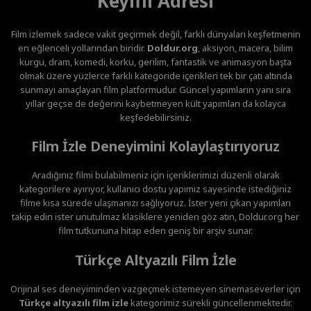
Keyifli Adresi
Film izlemek sadece vakit geçirmek değil, farklı dünyaları keşfetmenin
en eğlenceli yollarından biridir.
Doldur.org
, aksiyon, macera, bilim
kurgu, dram, komedi, korku, gerilim, fantastik ve animasyon başta
olmak üzere yüzlerce farklı kategoride içerikleri tek bir çatı altında
sunmayı amaçlayan film platformudur. Güncel yapımların yanı sıra
yıllar geçse de değerini kaybetmeyen kült yapımları da kolayca
keşfedebilirsiniz.
Film İzle Deneyimini Kolaylaştırıyoruz
Aradığınız filmi bulabilmeniz için içeriklerimizi düzenli olarak
kategorilere ayırıyor, kullanıcı dostu yapımız sayesinde istediğiniz
filme kısa sürede ulaşmanızı sağlıyoruz. İster yeni çıkan yapımları
takip edin ister unutulmaz klasiklere yeniden göz atın, Doldur.org her
film tutkununa hitap eden geniş bir arşiv sunar.
Türkçe Altyazılı Film İzle
Orijinal ses deneyiminden vazgeçmek istemeyen sinemaseverler için
Türkçe altyazılı film izle
kategorimiz sürekli güncellenmektedir.