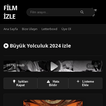
FILM
Üye
IZLE
Girişi
Ana Sayfa
Bize Ulaşın
Letterboxd
Üye Ol
Büyük Yolculuk 2024 izle
Işıkları
Hata
Listeme
Kapat
Bildir
Ekle