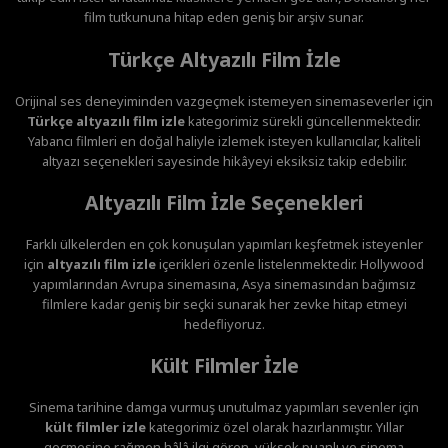
film tutkununa hitap eden geniş bir arşiv sunar.
Türkçe Altyazılı Film İzle
Orijinal ses deneyiminden vazgeçmek istemeyen sinemaseverler için
Türkçe altyazılı film izle
kategorimiz sürekli güncellenmektedir.
Yabancı filmleri en doğal haliyle izlemek isteyen kullanıcılar, kaliteli
altyazı seçenekleri sayesinde hikâyeyi eksiksiz takip edebilir.
Altyazılı Film İzle Seçenekleri
Farklı ülkelerden en çok konuşulan yapımları keşfetmek isteyenler
için
altyazılı film izle
içerikleri özenle listelenmektedir. Hollywood
yapımlarından Avrupa sinemasına, Asya sinemasından bağımsız
filmlere kadar geniş bir seçki sunarak her zevke hitap etmeyi
hedefliyoruz.
Kült Filmler İzle
Sinema tarihine damga vurmuş unutulmaz yapımları sevenler için
kült filmler izle
kategorimiz özel olarak hazırlanmıştır. Yıllar
geçmesine rağmen hâlâ ilgi gören, yüksek puanlı ve sinema