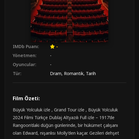
IMDb Puanı:
-
Yönetmen:
-
Oyuncular:
-
Tür:
Dram
,
Romantik
,
Tarih
Film Özeti:
Büyük Yolculuk izle , Grand Tour izle , Büyük Yolculuk
2024 Filmi Türkçe Dublaj Altyazılı Full izle – 1917’de
Rangoon’daki düğün günlerinde, bir hükümet çalışanı
olan Edward, nişanlısı Molly’den kaçar. Gezileri dehşet