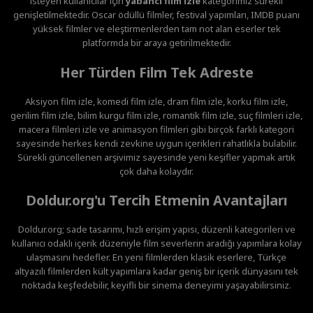
isteyen kullanıcılar için
yabancı film izle
kategorimiz sürekli
genişletilmektedir. Oscar ödüllü filmler, festival yapımları, IMDB puanı
yüksek filmler ve eleştirmenlerden tam not alan eserler tek
platformda bir araya getirilmektedir.
Her Türden Film Tek Adreste
Aksiyon film izle, komedi film izle, dram film izle, korku film izle,
gerilim film izle, bilim kurgu film izle, romantik film izle, suç filmleri izle,
macera filmleri izle ve animasyon filmleri gibi birçok farklı kategori
sayesinde herkes kendi zevkine uygun içerikleri rahatlıkla bulabilir.
Sürekli güncellenen arşivimiz sayesinde yeni keşifler yapmak artık
çok daha kolaydır.
Doldur.org'u Tercih Etmenin Avantajları
Doldur.org; sade tasarımı, hızlı erişim yapısı, düzenli kategorileri ve
kullanıcı odaklı içerik düzeniyle film severlerin aradığı yapımlara kolay
ulaşmasını hedefler. En yeni filmlerden klasik eserlere, Türkçe
altyazılı filmlerden kült yapımlara kadar geniş bir içerik dünyasını tek
noktada keşfedebilir, keyifli bir sinema deneyimi yaşayabilirsiniz.