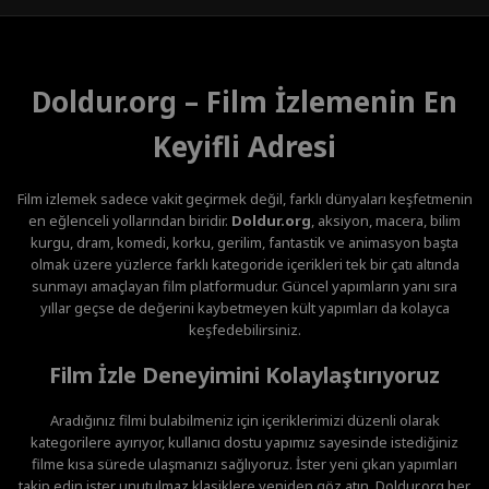
Doldur.org – Film İzlemenin En
Keyifli Adresi
Film izlemek sadece vakit geçirmek değil, farklı dünyaları keşfetmenin
en eğlenceli yollarından biridir.
Doldur.org
, aksiyon, macera, bilim
kurgu, dram, komedi, korku, gerilim, fantastik ve animasyon başta
olmak üzere yüzlerce farklı kategoride içerikleri tek bir çatı altında
sunmayı amaçlayan film platformudur. Güncel yapımların yanı sıra
yıllar geçse de değerini kaybetmeyen kült yapımları da kolayca
keşfedebilirsiniz.
Film İzle Deneyimini Kolaylaştırıyoruz
Aradığınız filmi bulabilmeniz için içeriklerimizi düzenli olarak
kategorilere ayırıyor, kullanıcı dostu yapımız sayesinde istediğiniz
filme kısa sürede ulaşmanızı sağlıyoruz. İster yeni çıkan yapımları
takip edin ister unutulmaz klasiklere yeniden göz atın, Doldur.org her