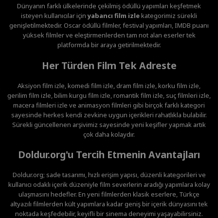
Dünyanın farklı ülkelerinde çekilmiş ödüllü yapımları keşfetmek
isteyen kullanıcılar için
yabancı film izle
kategorimiz sürekli
genişletilmektedir. Oscar ödüllü filmler, festival yapımları, IMDB puanı
yüksek filmler ve eleştirmenlerden tam not alan eserler tek
platformda bir araya getirilmektedir.
Her Türden Film Tek Adreste
Aksiyon film izle, komedi film izle, dram film izle, korku film izle,
gerilim film izle, bilim kurgu film izle, romantik film izle, suç filmleri izle,
macera filmleri izle ve animasyon filmleri gibi birçok farklı kategori
sayesinde herkes kendi zevkine uygun içerikleri rahatlıkla bulabilir.
Sürekli güncellenen arşivimiz sayesinde yeni keşifler yapmak artık
çok daha kolaydır.
Doldur.org'u Tercih Etmenin Avantajları
Doldur.org; sade tasarımı, hızlı erişim yapısı, düzenli kategorileri ve
kullanıcı odaklı içerik düzeniyle film severlerin aradığı yapımlara kolay
ulaşmasını hedefler. En yeni filmlerden klasik eserlere, Türkçe
altyazılı filmlerden kült yapımlara kadar geniş bir içerik dünyasını tek
noktada keşfedebilir, keyifli bir sinema deneyimi yaşayabilirsiniz.