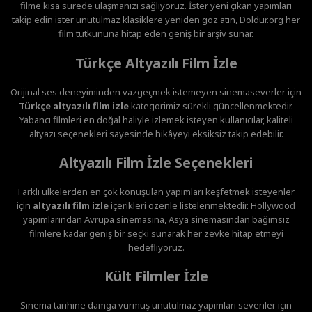
filme kısa sürede ulaşmanızı sağlıyoruz. İster yeni çıkan yapımları
takip edin ister unutulmaz klasiklere yeniden göz atın, Doldur.org her
film tutkununa hitap eden geniş bir arşiv sunar.
Türkçe Altyazılı Film İzle
Orijinal ses deneyiminden vazgeçmek istemeyen sinemaseverler için
Türkçe altyazılı film izle
kategorimiz sürekli güncellenmektedir.
Yabancı filmleri en doğal haliyle izlemek isteyen kullanıcılar, kaliteli
altyazı seçenekleri sayesinde hikâyeyi eksiksiz takip edebilir.
Altyazılı Film İzle Seçenekleri
Farklı ülkelerden en çok konuşulan yapımları keşfetmek isteyenler
için
altyazılı film izle
içerikleri özenle listelenmektedir. Hollywood
yapımlarından Avrupa sinemasına, Asya sinemasından bağımsız
filmlere kadar geniş bir seçki sunarak her zevke hitap etmeyi
hedefliyoruz.
Kült Filmler İzle
Sinema tarihine damga vurmuş unutulmaz yapımları sevenler için