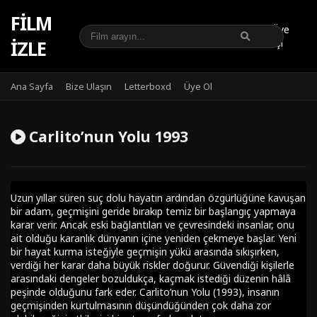
FILM
Üye
IZLE
Girişi
Ana Sayfa
Bize Ulaşın
Letterboxd
Üye Ol
Carlito’nun Yolu 1993
Uzun yıllar süren suç dolu hayatın ardından özgürlüğüne kavuşan
bir adam, geçmişini geride bırakıp temiz bir başlangıç yapmaya
karar verir. Ancak eski bağlantıları ve çevresindeki insanlar, onu
ait olduğu karanlık dünyanın içine yeniden çekmeye başlar. Yeni
bir hayat kurma isteğiyle geçmişin yükü arasında sıkışırken,
verdiği her karar daha büyük riskler doğurur. Güvendiği kişilerle
arasındaki dengeler bozuldukça, kaçmak istediği düzenin hâlâ
peşinde olduğunu fark eder. Carlito’nun Yolu (1993), insanın
geçmişinden kurtulmasının düşündüğünden çok daha zor