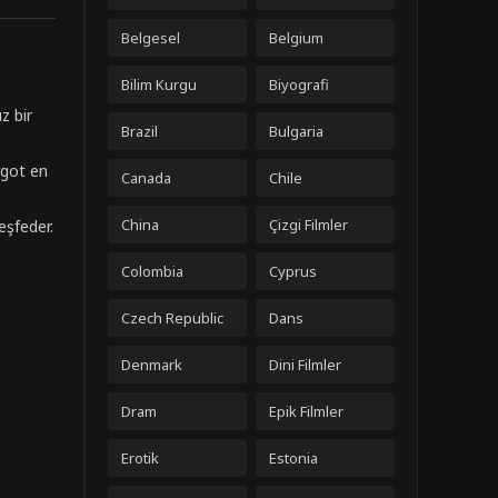
Belgesel
Belgium
Bilim Kurgu
Biyografi
z bir
Brazil
Bulgaria
rgot en
Canada
Chile
China
Çizgi Filmler
eşfeder.
Colombia
Cyprus
Czech Republic
Dans
Denmark
Dini Filmler
Dram
Epik Filmler
Erotik
Estonia