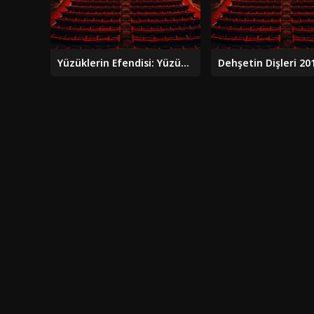
Yüzüklerin Efendisi: Yüzük Kardeşliği (2001)
Dehşetin Dişleri 201