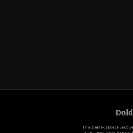
Dold
Film izlemek sadece vakit ge
bilim kurgu, dram, komedi, k