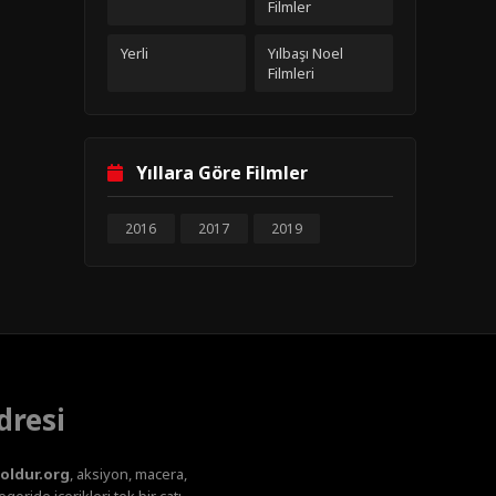
Filmler
Yerli
Yılbaşı Noel
Filmleri
Yıllara Göre Filmler
2016
2017
2019
dresi
oldur.org
, aksiyon, macera,
oride içerikleri tek bir çatı