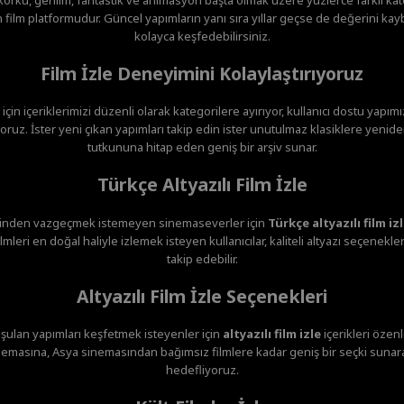
film platformudur. Güncel yapımların yanı sıra yıllar geçse de değerini ka
kolayca keşfedebilirsiniz.
Film İzle Deneyimini Kolaylaştırıyoruz
 için içeriklerimizi düzenli olarak kategorilere ayırıyor, kullanıcı dostu yapım
ruz. İster yeni çıkan yapımları takip edin ister unutulmaz klasiklere yenide
tutkununa hitap eden geniş bir arşiv sunar.
Türkçe Altyazılı Film İzle
minden vazgeçmek istemeyen sinemaseverler için
Türkçe altyazılı film iz
mleri en doğal haliyle izlemek isteyen kullanıcılar, kaliteli altyazı seçenekl
takip edebilir.
Altyazılı Film İzle Seçenekleri
şulan yapımları keşfetmek isteyenler için
altyazılı film izle
içerikleri özen
emasına, Asya sinemasından bağımsız filmlere kadar geniş bir seçki sunar
hedefliyoruz.