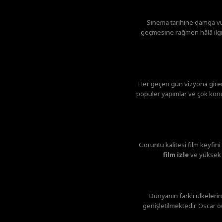
Sinema tarihine damga v
geçmesine rağmen hâlâ ilgi 
Her geçen gün vizyona giren 
popüler yapımlar ve çok konuş
Görüntü kalitesi film keyfin
film izle
ve yüksek g
Dünyanın farklı ülkelerin
genişletilmektedir. Oscar ö