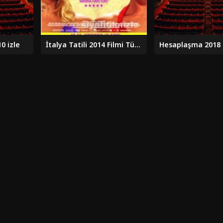
0 izle
İtalya Tatili 2014 Filmi Türkçe Dublaj Altyazılı Full izle
Hesaplaşma 2018 