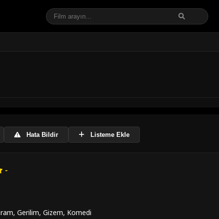
Hata Bildir
Listeme Ekle
-
ram
,
Gerilim
,
Gizem
,
Komedi