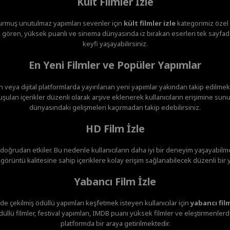
Kült Filmler İzle
urmuş unutulmaz yapımları sevenler için
kült filmler izle
kategorimiz özel o
gören, yüksek puanlı ve sinema dünyasında iz bırakan eserleri tek sayfada
keyfi yaşayabilirsiniz.
En Yeni Filmler ve Popüler Yapımlar
veya dijital platformlarda yayınlanan yeni yapımlar yakından takip edilmekte
ulan içerikler düzenli olarak arşive eklenerek kullanıcıların erişimine sunu
dünyasındaki gelişmeleri kaçırmadan takip edebilirsiniz.
HD Film İzle
i doğrudan etkiler. Bu nedenle kullanıcıların daha iyi bir deneyim yaşayabilme
örüntü kalitesine sahip içeriklere kolay erişim sağlanabilecek düzenli bir 
Yabancı Film İzle
de çekilmiş ödüllü yapımları keşfetmek isteyen kullanıcılar için
yabancı film
düllü filmler, festival yapımları, IMDB puanı yüksek filmler ve eleştirmenler
platformda bir araya getirilmektedir.