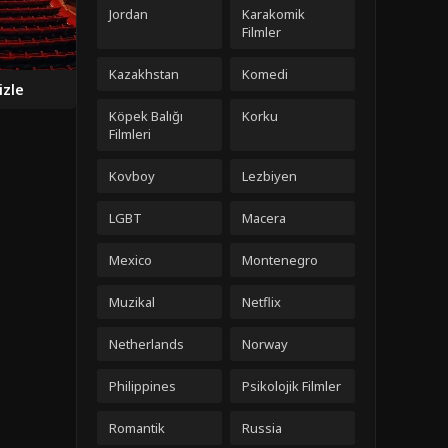
Jordan
Karakomik
Filmler
Kazakhstan
Komedi
izle
Köpek Balığı
Korku
Filmleri
Kovboy
Lezbiyen
LGBT
Macera
Mexico
Montenegro
Muzikal
Netflix
Netherlands
Norway
Philippines
Psikolojik Filmler
Romantik
Russia