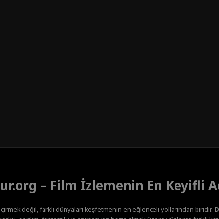
ur.org – Film İzlemenin En Keyifli A
çirmek değil, farklı dünyaları keşfetmenin en eğlenceli yollarından biridir.
D
orku, gerilim, fantastik ve animasyon başta olmak üzere yüzlerce farklı kateg