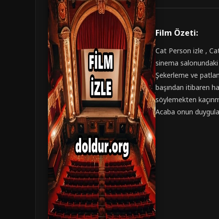
Film Özeti:
Cat Person izle , Ca
sinema salonundaki b
Şekerleme ve patlamı
başından itibaren h
söylemekten kaçınmak
Acaba onun duyguları