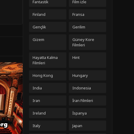
Fantastik
Film izle
Finland
Fransa
Gençlik
Gerilim
Gizem
Güney Kore
Filmleri
Hayatta Kalma
Hint
Filmleri
Hong Kong
Hungary
India
Indonesia
Iran
İran Filmleri
Ireland
İspanya
Italy
Japan