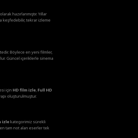
larak hazırlanmıştır. Yıllar
 keşfedebilir, tekrar izleme
dir. Böylece en yeni filmler,
lur. Güncel içeriklerle sinema
si için
HD film izle
,
Full HD
yapı oluşturulmuştur.
 izle
kategorimiz sürekli
den tam not alan eserler tek