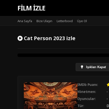
FILM IZLE
Ana Sayfa
Bize Ulaşın
Letterboxd
Üye Ol
Cat Person 2023 izle
Işıkları Kapat
IMDb Puanı:
Yönetmen:
-
Oyuncular:
-
Tür:
D