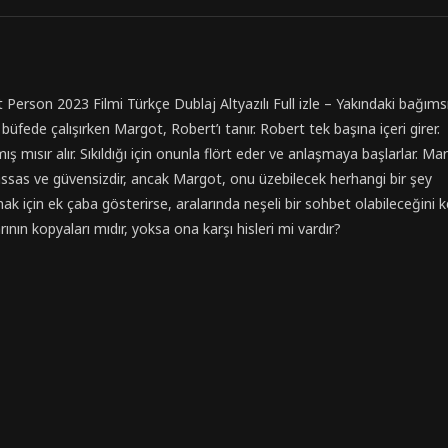
t Person 2023 Filmi Türkçe Dublaj Altyazılı Full izle – Yakındaki bağımsı
üfede çalışırken Margot, Robert’ı tanır. Robert tek başına içeri girer.
ş mısır alır. Sıkıldığı için onunla flört eder ve anlaşmaya başlarlar. Ma
assas ve güvensizdir, ancak Margot, onu üzebilecek herhangi bir şey
 için ek çaba gösterirse, aralarında neşeli bir sohbet olabileceğini k
nın kopyaları mıdır, yoksa ona karşı hisleri mi vardır?