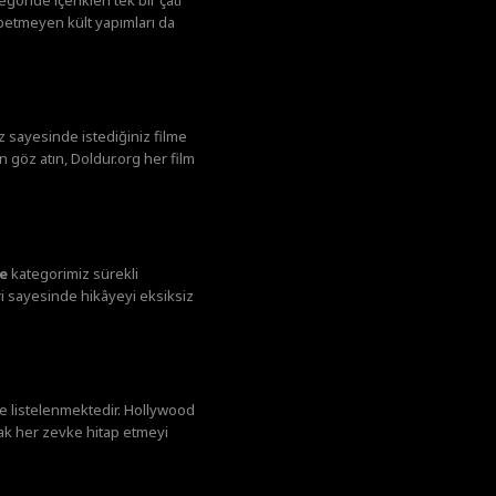
ybetmeyen kült yapımları da
ız sayesinde istediğiniz filme
n göz atın, Doldur.org her film
le
kategorimiz sürekli
eri sayesinde hikâyeyi eksiksiz
le listelenmektedir. Hollywood
ak her zevke hitap etmeyi