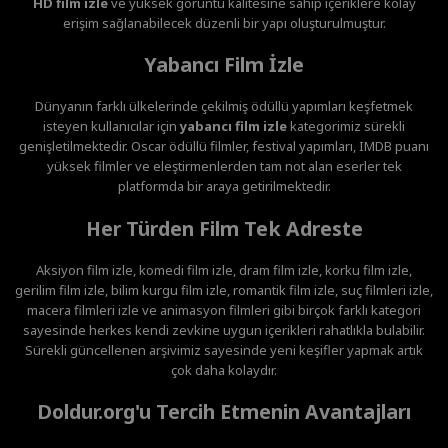
HD film izle
ve yüksek görüntü kalitesine sahip içeriklere kolay
erişim sağlanabilecek düzenli bir yapı oluşturulmuştur.
Yabancı Film İzle
Dünyanın farklı ülkelerinde çekilmiş ödüllü yapımları keşfetmek
isteyen kullanıcılar için
yabancı film izle
kategorimiz sürekli
genişletilmektedir. Oscar ödüllü filmler, festival yapımları, IMDB puanı
yüksek filmler ve eleştirmenlerden tam not alan eserler tek
platformda bir araya getirilmektedir.
Her Türden Film Tek Adreste
Aksiyon film izle, komedi film izle, dram film izle, korku film izle,
gerilim film izle, bilim kurgu film izle, romantik film izle, suç filmleri izle,
macera filmleri izle ve animasyon filmleri gibi birçok farklı kategori
sayesinde herkes kendi zevkine uygun içerikleri rahatlıkla bulabilir.
Sürekli güncellenen arşivimiz sayesinde yeni keşifler yapmak artık
çok daha kolaydır.
Doldur.org'u Tercih Etmenin Avantajları