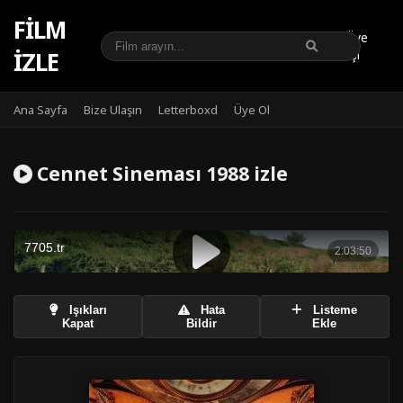
FILM
Üye
IZLE
Girişi
Ana Sayfa
Bize Ulaşın
Letterboxd
Üye Ol
Cennet Sineması 1988 izle
Işıkları
Hata
Listeme
Kapat
Bildir
Ekle