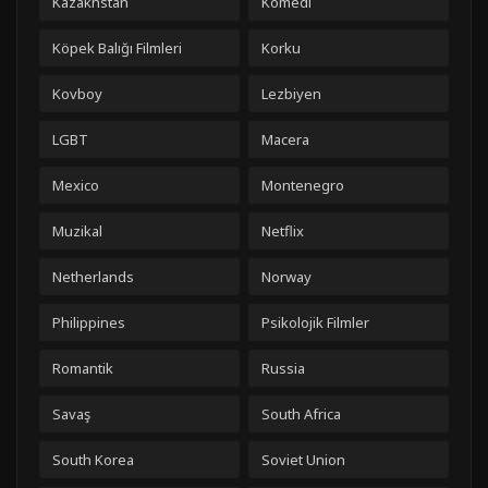
Kazakhstan
Komedi
Köpek Balığı Filmleri
Korku
Kovboy
Lezbiyen
LGBT
Macera
Mexico
Montenegro
Muzikal
Netflix
Netherlands
Norway
Philippines
Psikolojik Filmler
Romantik
Russia
Savaş
South Africa
South Korea
Soviet Union