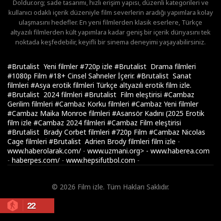
Doldur.org; sade tasarımı, hızlı erişim yapısı, düzenli kategorileri ve
kullanıcı odaklı içerik düzeniyle film severlerin aradığı yapımlara kolay
ulaşmasını hedefler. En yeni filmlerden klasik eserlere, Türkçe
altyazılı filmlerden kült yapımlara kadar geniş bir içerik dünyasını tek
noktada keşfedebilir, keyifli bir sinema deneyimi yaşayabilirsiniz.
#Brutalist Yeni filmler
#720p izle
#Brutalist Drama filmleri
#1080p Film
#18+ Cinsel Sahneler İçerir.
#Brutalist Sanat
filmleri
#Asya erotik filmleri Türkçe altyazılı erotik film izle.
#Brutalist 2024 filmleri
#Brutalist Film eleştirisi
#Cambaz
Gerilim filmleri
#Cambaz Korku filmleri
#Cambaz Yeni filmler
#Cambaz Maika Monroe filmleri
#Asansör Kadını (2025 Erotik
film izle
#Cambaz 2024 filmleri
#Cambaz Film eleştirisi
#Brutalist Brady Corbet filmleri
#720p Film
#Cambaz Nicolas
Cage filmleri
#Brutalist Adrien Brody filmleri
film izle
-
www.haberolarak.com/
-
www.uzmani.org>
-
www.haberea.com
-
haberpes.com/
-
www.hepsifutbol.com
-
© 2026 Film izle. Tüm Hakları Saklıdır.
22