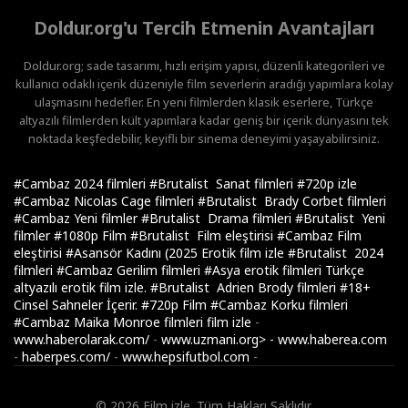
Doldur.org'u Tercih Etmenin Avantajları
Doldur.org; sade tasarımı, hızlı erişim yapısı, düzenli kategorileri ve
kullanıcı odaklı içerik düzeniyle film severlerin aradığı yapımlara kolay
ulaşmasını hedefler. En yeni filmlerden klasik eserlere, Türkçe
altyazılı filmlerden kült yapımlara kadar geniş bir içerik dünyasını tek
noktada keşfedebilir, keyifli bir sinema deneyimi yaşayabilirsiniz.
#Cambaz 2024 filmleri
#Brutalist Sanat filmleri
#720p izle
#Cambaz Nicolas Cage filmleri
#Brutalist Brady Corbet filmleri
#Cambaz Yeni filmler
#Brutalist Drama filmleri
#Brutalist Yeni
filmler
#1080p Film
#Brutalist Film eleştirisi
#Cambaz Film
eleştirisi
#Asansör Kadını (2025 Erotik film izle
#Brutalist 2024
filmleri
#Cambaz Gerilim filmleri
#Asya erotik filmleri Türkçe
altyazılı erotik film izle.
#Brutalist Adrien Brody filmleri
#18+
Cinsel Sahneler İçerir.
#720p Film
#Cambaz Korku filmleri
#Cambaz Maika Monroe filmleri
film izle
-
www.haberolarak.com/
-
www.uzmani.org>
-
www.haberea.com
-
haberpes.com/
-
www.hepsifutbol.com
-
© 2026 Film izle. Tüm Hakları Saklıdır.