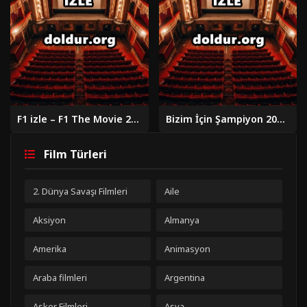
F1 izle – F1 The Movie 2025 izle
Bizim İçin Şampiyon 2018 izle
Film Türleri
2. Dünya Savaşı Filmleri
Aile
Aksiyon
Almanya
Amerika
Animasyon
Araba filmleri
Argentina
Asker Filmleri
Asya