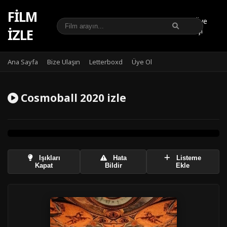
FILM
Üye
IZLE
Girişi
Ana Sayfa
Bize Ulaşın
Letterboxd
Üye Ol
Cosmoball 2020 izle
Işıkları
Hata
Listeme
Kapat
Bildir
Ekle