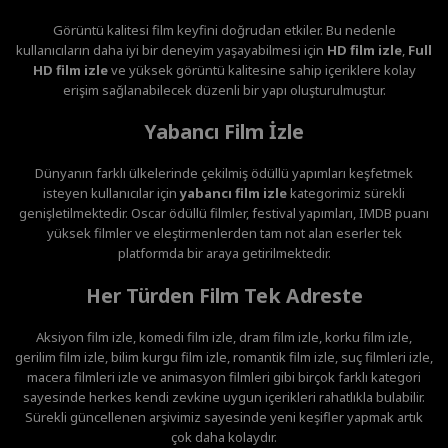
Görüntü kalitesi film keyfini doğrudan etkiler. Bu nedenle
kullanıcıların daha iyi bir deneyim yaşayabilmesi için
HD film izle
,
Full
HD film izle
ve yüksek görüntü kalitesine sahip içeriklere kolay
erişim sağlanabilecek düzenli bir yapı oluşturulmuştur.
Yabancı Film İzle
Dünyanın farklı ülkelerinde çekilmiş ödüllü yapımları keşfetmek
isteyen kullanıcılar için
yabancı film izle
kategorimiz sürekli
genişletilmektedir. Oscar ödüllü filmler, festival yapımları, IMDB puanı
yüksek filmler ve eleştirmenlerden tam not alan eserler tek
platformda bir araya getirilmektedir.
Her Türden Film Tek Adreste
Aksiyon film izle, komedi film izle, dram film izle, korku film izle,
gerilim film izle, bilim kurgu film izle, romantik film izle, suç filmleri izle,
macera filmleri izle ve animasyon filmleri gibi birçok farklı kategori
sayesinde herkes kendi zevkine uygun içerikleri rahatlıkla bulabilir.
Sürekli güncellenen arşivimiz sayesinde yeni keşifler yapmak artık
çok daha kolaydır.