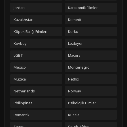
Jordan
Karakomik Filmler
Kazakhstan
Komedi
Köpek Balığı Filmleri
Korku
Kovboy
Lezbiyen
LGBT
Macera
Mexico
Montenegro
Muzikal
Netflix
Netherlands
Norway
Philippines
Psikolojik Filmler
Romantik
Russia
Savaş
South Africa