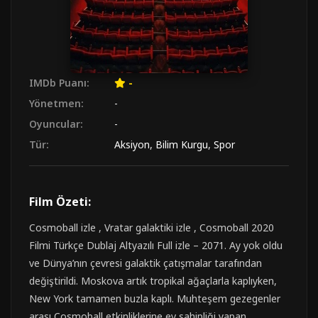
IMDb Puanı:
-
Yönetmen:
-
Oyuncular:
-
Tür:
Aksiyon
,
Bilim Kurgu
,
Spor
Film Özeti:
Cosmoball izle , Vratar galaktiki izle , Cosmoball 2020
Filmi Türkçe Dublaj Altyazılı Full izle – 2071. Ay yok oldu
ve Dünya’nın çevresi galaktik çatışmalar tarafından
değiştirildi. Moskova artık tropikal ağaçlarla kaplıyken,
New York tamamen buzla kaplı. Muhteşem gezegenler
arası Cosmoball etkinliklerine ev sahipliği yapan