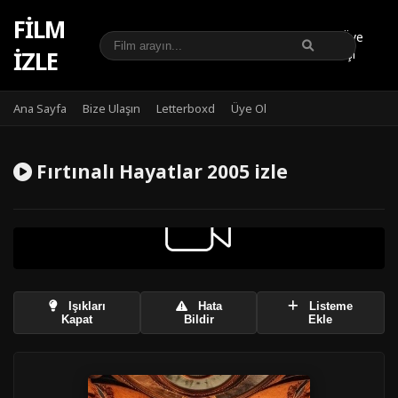
FILM
Üye
IZLE
Girişi
Ana Sayfa
Bize Ulaşın
Letterboxd
Üye Ol
Fırtınalı Hayatlar 2005 izle
Işıkları
Hata
Listeme
Kapat
Bildir
Ekle