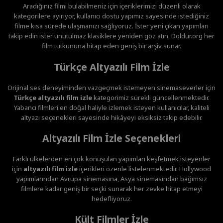
Aradığınız filmi bulabilmeniz için içeriklerimizi düzenli olarak
kategorilere ayırıyor, kullanıcı dostu yapımız sayesinde istediğiniz
filme kısa sürede ulaşmanızı sağlıyoruz. İster yeni çıkan yapımları
takip edin ister unutulmaz klasiklere yeniden göz atın, Doldur.org her
film tutkununa hitap eden geniş bir arşiv sunar.
Türkçe Altyazılı Film İzle
Orijinal ses deneyiminden vazgeçmek istemeyen sinemaseverler için
Türkçe altyazılı film izle
kategorimiz sürekli güncellenmektedir.
Yabancı filmleri en doğal haliyle izlemek isteyen kullanıcılar, kaliteli
altyazı seçenekleri sayesinde hikâyeyi eksiksiz takip edebilir.
Altyazılı Film İzle Seçenekleri
Farklı ülkelerden en çok konuşulan yapımları keşfetmek isteyenler
için
altyazılı film izle
içerikleri özenle listelenmektedir. Hollywood
yapımlarından Avrupa sinemasına, Asya sinemasından bağımsız
filmlere kadar geniş bir seçki sunarak her zevke hitap etmeyi
hedefliyoruz.
Kült Filmler İzle