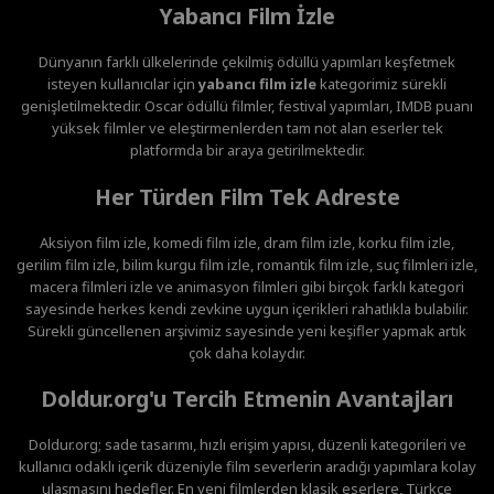
Yabancı Film İzle
Dünyanın farklı ülkelerinde çekilmiş ödüllü yapımları keşfetmek
isteyen kullanıcılar için
yabancı film izle
kategorimiz sürekli
genişletilmektedir. Oscar ödüllü filmler, festival yapımları, IMDB puanı
yüksek filmler ve eleştirmenlerden tam not alan eserler tek
platformda bir araya getirilmektedir.
Her Türden Film Tek Adreste
Aksiyon film izle, komedi film izle, dram film izle, korku film izle,
gerilim film izle, bilim kurgu film izle, romantik film izle, suç filmleri izle,
macera filmleri izle ve animasyon filmleri gibi birçok farklı kategori
sayesinde herkes kendi zevkine uygun içerikleri rahatlıkla bulabilir.
Sürekli güncellenen arşivimiz sayesinde yeni keşifler yapmak artık
çok daha kolaydır.
Doldur.org'u Tercih Etmenin Avantajları
Doldur.org; sade tasarımı, hızlı erişim yapısı, düzenli kategorileri ve
kullanıcı odaklı içerik düzeniyle film severlerin aradığı yapımlara kolay
ulaşmasını hedefler. En yeni filmlerden klasik eserlere, Türkçe