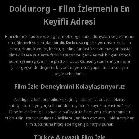
Doldur.org – Film İzlemenin En
Keyifli Adresi
Film izlemek sadece vakit geçirmek değil, farklı dünyaları keşfetmenin
en eğlenceli yollarından biridir.
Doldur.org
, aksiyon, macera, bilim
kurgu, dram, komedi, korku, gerilim, fantastik ve animasyon başta
olmak üzere yüzlerce farklı kategoride içerikleri tek bir çatı altında
sunmayı amaçlayan film platformudur. Güncel yapımların yanı sıra
yıllar geçse de değerini kaybetmeyen kült yapımları da kolayca
keşfedebilirsiniz.
Film İzle Deneyimini Kolaylaştırıyoruz
Aradığınız filmi bulabilmeniz için içeriklerimizi düzenli olarak
kategorilere ayırıyor, kullanıcı dostu yapımız sayesinde istediğiniz
filme kısa sürede ulaşmanızı sağlıyoruz. İster yeni çıkan yapımları
takip edin ister unutulmaz klasiklere yeniden göz atın, Doldur.org her
film tutkununa hitap eden geniş bir arşiv sunar.
Türkçe Altyazılı Film İzle