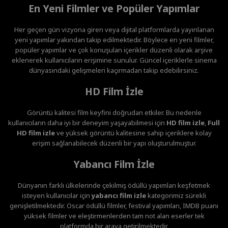
En Yeni Filmler ve Popüler Yapımlar
Her geçen gün vizyona giren veya dijital platformlarda yayınlanan
yeni yapımlar yakından takip edilmektedir. Böylece en yeni filmler,
popüler yapımlar ve çok konuşulan içerikler düzenli olarak arşive
eklenerek kullanıcıların erişimine sunulur. Güncel içeriklerle sinema
dünyasındaki gelişmeleri kaçırmadan takip edebilirsiniz.
HD Film İzle
Görüntü kalitesi film keyfini doğrudan etkiler. Bu nedenle
kullanıcıların daha iyi bir deneyim yaşayabilmesi için
HD film izle
,
Full
HD film izle
ve yüksek görüntü kalitesine sahip içeriklere kolay
erişim sağlanabilecek düzenli bir yapı oluşturulmuştur.
Yabancı Film İzle
Dünyanın farklı ülkelerinde çekilmiş ödüllü yapımları keşfetmek
isteyen kullanıcılar için
yabancı film izle
kategorimiz sürekli
genişletilmektedir. Oscar ödüllü filmler, festival yapımları, IMDB puanı
yüksek filmler ve eleştirmenlerden tam not alan eserler tek
platformda bir araya getirilmektedir.