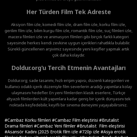
Her Türden Film Tek Adreste
Aksiyon film izle, komedi film izle, dram film izle, korku film izle,
gerilim film izle, bilim kurgu film izle, romantik film izle, suç filmleri izle,
macera filmleri izle ve animasyon filmleri gibi birçok farklı kategori
sayesinde herkes kendi zevkine uygun içerikleri rahatlıkla bulabilir.
Sürekli güncellenen arşivimiz sayesinde yeni keşifler yapmak artık
çok daha kolaydır.
Doldur.org'u Tercih Etmenin Avantajları
Doldur.org; sade tasarımı, hızlı erişim yapısı, düzenli kategorileri ve
kullanıcı odaklı içerik düzeniyle film severlerin aradığı yapımlara kolay
ulaşmasını hedefler. En yeni filmlerden klasik eserlere, Türkçe
altyazılı filmlerden kült yapımlara kadar geniş bir içerik dünyasını tek
noktada keşfedebilir, keyifli bir sinema deneyimi yaşayabilirsiniz.
#Cambaz Korku filmleri
#Cambaz Film eleştirisi
#Brutalist
Drama filmleri
#Cambaz Yeni filmler
#Brutalist Film eleştirisi
#Asansör Kadını (2025 Erotik film izle
#720p izle
#Asya erotik