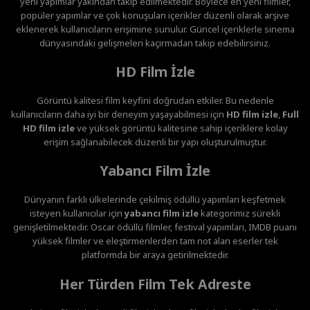
yeni yapımlar yakından takip edilmektedir. Böylece en yeni filmler,
popüler yapımlar ve çok konuşulan içerikler düzenli olarak arşive
eklenerek kullanıcıların erişimine sunulur. Güncel içeriklerle sinema
dünyasındaki gelişmeleri kaçırmadan takip edebilirsiniz.
HD Film İzle
Görüntü kalitesi film keyfini doğrudan etkiler. Bu nedenle
kullanıcıların daha iyi bir deneyim yaşayabilmesi için
HD film izle
,
Full
HD film izle
ve yüksek görüntü kalitesine sahip içeriklere kolay
erişim sağlanabilecek düzenli bir yapı oluşturulmuştur.
Yabancı Film İzle
Dünyanın farklı ülkelerinde çekilmiş ödüllü yapımları keşfetmek
isteyen kullanıcılar için
yabancı film izle
kategorimiz sürekli
genişletilmektedir. Oscar ödüllü filmler, festival yapımları, IMDB puanı
yüksek filmler ve eleştirmenlerden tam not alan eserler tek
platformda bir araya getirilmektedir.
Her Türden Film Tek Adreste