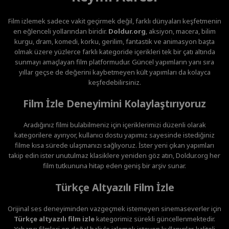
Film izlemek sadece vakit geçirmek değil, farklı dünyaları keşfetmenin
en eğlenceli yollarından biridir.
Doldur.org
, aksiyon, macera, bilim
kurgu, dram, komedi, korku, gerilim, fantastik ve animasyon başta
olmak üzere yüzlerce farklı kategoride içerikleri tek bir çatı altında
sunmayı amaçlayan film platformudur. Güncel yapımların yanı sıra
yıllar geçse de değerini kaybetmeyen kült yapımları da kolayca
keşfedebilirsiniz.
Film İzle Deneyimini Kolaylaştırıyoruz
Aradığınız filmi bulabilmeniz için içeriklerimizi düzenli olarak
kategorilere ayırıyor, kullanıcı dostu yapımız sayesinde istediğiniz
filme kısa sürede ulaşmanızı sağlıyoruz. İster yeni çıkan yapımları
takip edin ister unutulmaz klasiklere yeniden göz atın, Doldur.org her
film tutkununa hitap eden geniş bir arşiv sunar.
Türkçe Altyazılı Film İzle
Orijinal ses deneyiminden vazgeçmek istemeyen sinemaseverler için
Türkçe altyazılı film izle
kategorimiz sürekli güncellenmektedir.
Yabancı filmleri en doğal haliyle izlemek isteyen kullanıcılar, kaliteli