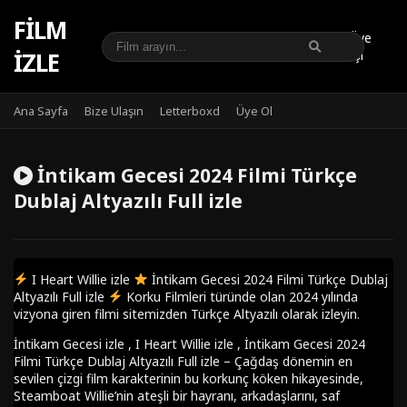
FILM
Üye
IZLE
Girişi
Ana Sayfa
Bize Ulaşın
Letterboxd
Üye Ol
İntikam Gecesi 2024 Filmi Türkçe
Dublaj Altyazılı Full izle
I Heart Willie izle
İntikam Gecesi 2024 Filmi Türkçe Dublaj
Altyazılı Full izle
Korku Filmleri türünde olan 2024 yılında
vizyona giren filmi sitemizden Türkçe Altyazılı olarak izleyin.
İntikam Gecesi izle , I Heart Willie izle , İntikam Gecesi 2024
Filmi Türkçe Dublaj Altyazılı Full izle – Çağdaş dönemin en
sevilen çizgi film karakterinin bu korkunç köken hikayesinde,
Steamboat Willie’nin ateşli bir hayranı, arkadaşlarını, saf