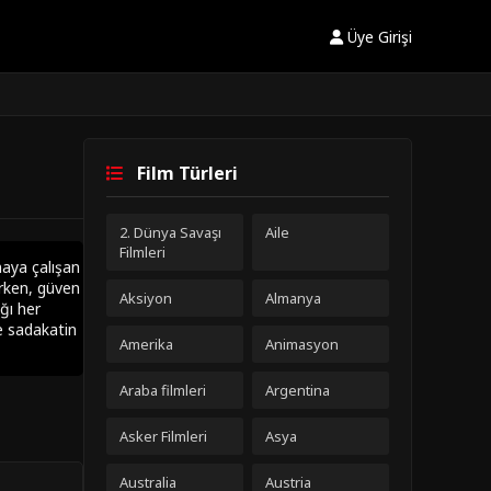
Üye Girişi
Film Türleri
2. Dünya Savaşı
Aile
Filmleri
maya çalışan
irken, güven
Aksiyon
Almanya
ğı her
e sadakatin
Amerika
Animasyon
Araba filmleri
Argentina
Asker Filmleri
Asya
Australia
Austria