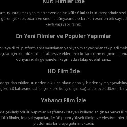
Kült Filmler İzle
urmuş unutulmaz yapımları sevenler için
kült filmler izle
kategorimiz özel o
gören, yüksek puanlı ve sinema dünyasında iz bırakan eserleri tek sayfada
keyfi yaşayabilirsiniz.
En Yeni Filmler ve Popüler Yapımlar
veya dijital platformlarda yayınlanan yeni yapımlar yakından takip edilmekte
ulan içerikler düzenli olarak arşive eklenerek kullanıcıların erişimine sunu
dünyasındaki gelişmeleri kaçırmadan takip edebilirsiniz.
HD Film İzle
i doğrudan etkiler. Bu nedenle kullanıcıların daha iyi bir deneyim yaşayabilme
örüntü kalitesine sahip içeriklere kolay erişim sağlanabilecek düzenli bir 
Yabancı Film İzle
de çekilmiş ödüllü yapımları keşfetmek isteyen kullanıcılar için
yabancı film
düllü filmler, festival yapımları, IMDB puanı yüksek filmler ve eleştirmenler
platformda bir araya getirilmektedir.