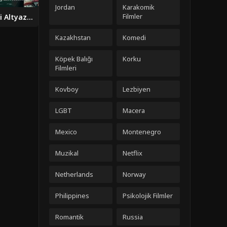
Jordan
Karakomik
Filmler
Papatya 2017 Filmi Altyazili izle
Kazakhstan
Komedi
Köpek Balığı
Korku
Filmleri
Kovboy
Lezbiyen
LGBT
Macera
Mexico
Montenegro
Muzikal
Netflix
Netherlands
Norway
Philippines
Psikolojik Filmler
Romantik
Russia