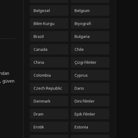
Belgesel
Belgium
Bilim Kurgu
Biyografi
Brazil
Bulgaria
Canada
Chile
China
Çizgi Filmler
ından
Colombia
Cyprus
n, güven
Czech Republic
Dans
Denmark
Dini Filmler
Dram
Epik Filmler
Erotik
Estonia