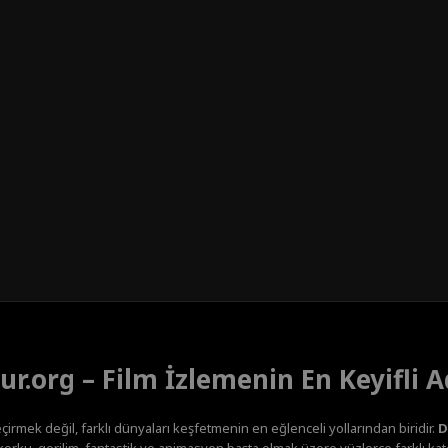
ur.org – Film İzlemenin En Keyifli A
çirmek değil, farklı dünyaları keşfetmenin en eğlenceli yollarından biridir.
D
orku, gerilim, fantastik ve animasyon başta olmak üzere yüzlerce farklı kateg