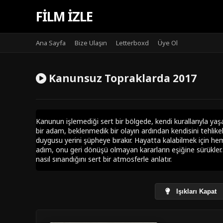
FILM IZLE
Ana Sayfa
Bize Ulaşın
Letterboxd
Üye Ol
Kanunsuz Topraklarda 2017
Kanunun işlemediği sert bir bölgede, kendi kurallarıyla yaş
bir adam, beklenmedik bir olayın ardından kendisini tehlikel
duygusu yerini şüpheye bırakır. Hayatta kalabilmek için he
adım, onu geri dönüşü olmayan kararların eşiğine sürükle
nasıl sınandığını sert bir atmosferle anlatır.
Işıkları Kapat