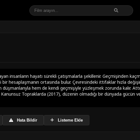
ayan insanların hayatı sürekli çatışmalarla şekillenir. Geçmişinden kaç
i bir hesaplaşmanın ortasında bulur. Çevresindeki ittifaklar hızla değiş
m düşmanlarıyla hem de kendi geçmişiyle yüzleşmek zorunda kalır. Attı
r. Kanunsuz Topraklarda (2017), düzenin olmadığı bir dünyada gücün v
Hata Bildir
Listeme Ekle