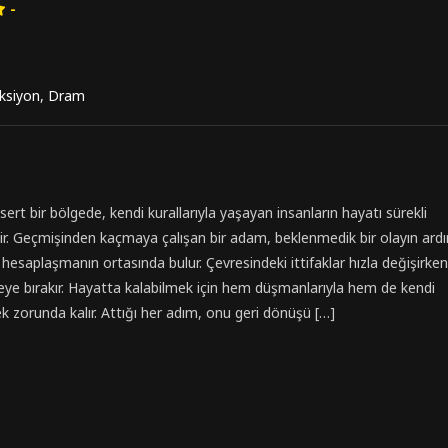
-
ksiyon
,
Dram
ert bir bölgede, kendi kurallarıyla yaşayan insanların hayatı sürekli
nir. Geçmişinden kaçmaya çalışan bir adam, beklenmedik bir olayın ard
ir hesaplaşmanın ortasında bulur. Çevresindeki ittifaklar hızla değişirke
eye bırakır. Hayatta kalabilmek için hem düşmanlarıyla hem de kendi
 zorunda kalır. Attığı her adım, onu geri dönüşü […]