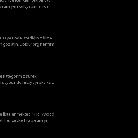
ybetmeyen kült yapımları da
ız sayesinde istediğiniz filme
n göz atın, Doldur.org her film
le
kategorimiz sürekli
eri sayesinde hikâyeyi eksiksiz
le listelenmektedir. Hollywood
ak her zevke hitap etmeyi