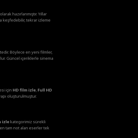
larak hazırlanmıştır. Yıllar
 keşfedebilir, tekrar izleme
dir. Böylece en yeni filmler,
lur. Güncel içeriklerle sinema
si için
HD film izle
,
Full HD
yapı oluşturulmuştur.
 izle
kategorimiz sürekli
den tam not alan eserler tek