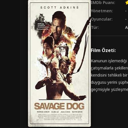
IMDb Puanı:
Yönetmen:
-
Oyuncular:
-
Tür:
A
Film Özeti:
Kanunun işlemediği s
çatışmalarla şekille
kendisini tehlikeli b
duygusu yerini şüph
geçmişiyle yüzleşmek