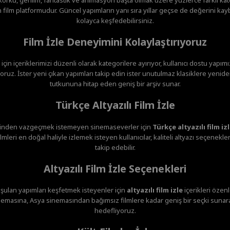
film platformudur. Güncel yapımların yanı sıra yıllar geçse de değerini ka
kolayca keşfedebilirsiniz.
Film İzle Deneyimini Kolaylaştırıyoruz
 için içeriklerimizi düzenli olarak kategorilere ayırıyor, kullanıcı dostu yapım
ruz. İster yeni çıkan yapımları takip edin ister unutulmaz klasiklere yenide
tutkununa hitap eden geniş bir arşiv sunar.
Türkçe Altyazılı Film İzle
minden vazgeçmek istemeyen sinemaseverler için
Türkçe altyazılı film iz
mleri en doğal haliyle izlemek isteyen kullanıcılar, kaliteli altyazı seçenekl
takip edebilir.
Altyazılı Film İzle Seçenekleri
şulan yapımları keşfetmek isteyenler için
altyazılı film izle
içerikleri özen
emasına, Asya sinemasından bağımsız filmlere kadar geniş bir seçki sunar
hedefliyoruz.