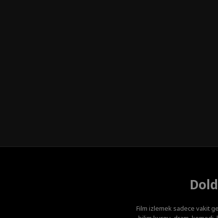
Dold
Film izlemek sadece vakit ge
bilim kurgu, dram, komedi, k