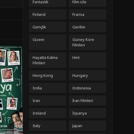
Fantastik
Film izle
Finland
Fransa
Gençlik
Gerilim
Gizem
Güney Kore
Filmleri
Hayatta Kalma
Hint
Filmleri
Hong Kong
Hungary
India
Indonesia
Iran
İran Filmleri
Ireland
İspanya
Italy
Japan