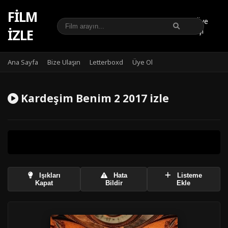
FILM
Üye
IZLE
Girişi
Ana Sayfa
Bize Ulaşın
Letterboxd
Üye Ol
Kardeşim Benim 2 2017 izle
Işıkları
Hata
Listeme
Kapat
Bildir
Ekle