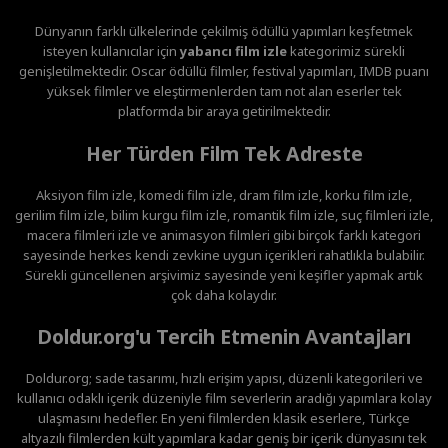
Dünyanın farklı ülkelerinde çekilmiş ödüllü yapımları keşfetmek
isteyen kullanıcılar için
yabancı film izle
kategorimiz sürekli
genişletilmektedir. Oscar ödüllü filmler, festival yapımları, IMDB puanı
yüksek filmler ve eleştirmenlerden tam not alan eserler tek
platformda bir araya getirilmektedir.
Her Türden Film Tek Adreste
Aksiyon film izle, komedi film izle, dram film izle, korku film izle,
gerilim film izle, bilim kurgu film izle, romantik film izle, suç filmleri izle,
macera filmleri izle ve animasyon filmleri gibi birçok farklı kategori
sayesinde herkes kendi zevkine uygun içerikleri rahatlıkla bulabilir.
Sürekli güncellenen arşivimiz sayesinde yeni keşifler yapmak artık
çok daha kolaydır.
Doldur.org'u Tercih Etmenin Avantajları
Doldur.org; sade tasarımı, hızlı erişim yapısı, düzenli kategorileri ve
kullanıcı odaklı içerik düzeniyle film severlerin aradığı yapımlara kolay
ulaşmasını hedefler. En yeni filmlerden klasik eserlere, Türkçe
altyazılı filmlerden kült yapımlara kadar geniş bir içerik dünyasını tek