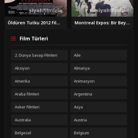
Öldüren Tutku 2012 Filmi Türkçe Dublaj Altyazılı Full izle
Montreal Expos: Bir Beyzbol Takımının Sonu 2025 Filmi izle
Film Türleri
2. Dünya Savaşı Filmleri
Aile
Aksiyon
Almanya
Amerika
Animasyon
Araba filmleri
Argentina
Asker Filmleri
Asya
Australia
Austria
Belgesel
Belgium