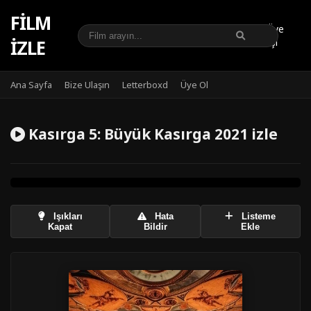
FILM
Üye
IZLE
Girişi
Ana Sayfa
Bize Ulaşın
Letterboxd
Üye Ol
Kasırga 5: Büyük Kasırga 2021 izle
Işıkları
Hata
Listeme
Kapat
Bildir
Ekle