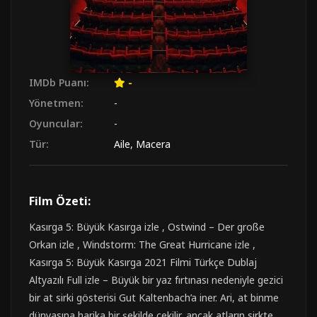
IMDb Puanı:
-
Yönetmen:
-
Oyuncular:
-
Tür:
Aile
,
Macera
Film Özeti:
Kasırga 5: Büyük Kasırga izle , Ostwind – Der große
Orkan izle , Windstorm: The Great Hurricane izle ,
Kasırga 5: Büyük Kasırga 2021 Filmi Türkçe Dublaj
Altyazılı Full izle – Büyük bir yaz fırtınası nedeniyle gezici
bir at sirki gösterisi Gut Kaltenbach’a iner. Ari, at binme
dünyasına harika bir şekilde çekilir, ancak atların sirkte