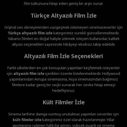
film tutkununa hitap eden geniş bir arşiv sunar.
Türkçe Altyazılı Film İzle
Orijinal ses deneyiminden vazgeçmek istemeyen sinemaseverler için
Türkçe altyazılı film izle
kategorimiz sürekli güncellenmektedir.
Yabancı filmleri en doğal haliyle izlemek isteyen kullanıcılar, kaliteli
altyazı seçenekleri sayesinde hikâyeyi eksiksiz takip edebilir.
Altyazılı Film İzle Seçenekleri
Farklı ülkelerden en çok konuşulan yapımları keşfetmek isteyenler
için
altyazılı film izle
içerikleri özenle listelenmektedir. Hollywood
yapımlarından Avrupa sinemasına, Asya sinemasından bağımsız
filmlere kadar geniş bir seçki sunarak her zevke hitap etmeyi
hedefliyoruz.
Kült Filmler İzle
Sinema tarihine damga vurmuş unutulmaz yapımları sevenler için
kült filmler izle
kategorimiz özel olarak hazırlanmıştır. Yıllar
geçmesine rağmen hâlâ ilgi gören, yüksek puanlı ve sinema