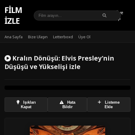
FILM
Üye
IZLE
Girişi
Ana Sayfa
Bize Ulaşın
Letterboxd
Üye Ol
Kralın Dönüşü: Elvis Presley’nin
Düşüşü ve Yükselişi izle
Işıkları
Hata
Listeme
Kapat
Bildir
Ekle