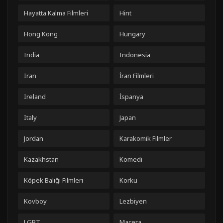
Hayatta Kalma Filmleri
Hint
Hong Kong
Hungary
India
Indonesia
Iran
İran Filmleri
Ireland
İspanya
Italy
Japan
Jordan
Karakomik Filmler
Kazakhstan
Komedi
Köpek Balığı Filmleri
Korku
Kovboy
Lezbiyen
LGBT
Macera