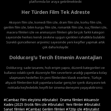
platformda bir araya getirilmektedir.
Her Türden Film Tek Adreste
Aksiyon film izle, komedi film izle, dram film izle, korku film izle,
gerilim film izle, bilim kurgu film izle, romantik film izle, suç filmleri izle,
macera filmleri izle ve animasyon filmleri gibi birçok farklı kategori
sayesinde herkes kendi zevkine uygun içerikleri rahatlıkla bulabilir.
Sürekli güncellenen arşivimiz sayesinde yeni keşifler yapmak artık
çok daha kolaydır.
Doldur.org'u Tercih Etmenin Avantajları
Doldur.org; sade tasarımı, hızlı erişim yapısı, düzenli kategorileri ve
kullanıcı odaklı içerik düzeniyle film severlerin aradığı yapımlara kolay
ulaşmasını hedefler. En yeni filmlerden klasik eserlere, Türkçe
altyazılı filmlerden kült yapımlara kadar geniş bir içerik dünyasını tek
noktada keşfedebilir, keyifli bir sinema deneyimi yaşayabilirsiniz.
#Cambaz Film eleştirisi
#Brutalist Drama filmleri
#Asansör
Kadını (2025 Erotik film izle
#Brutalist Yeni filmler
#Brutalist
Sanat filmleri
#Cambaz Gerilim filmleri
#720p izle
#Brutalist