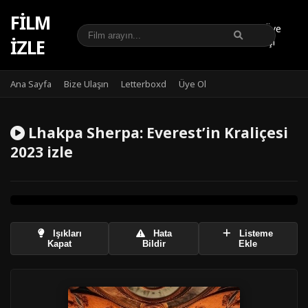
FILM
Üye
IZLE
Girişi
Ana Sayfa
Bize Ulaşın
Letterboxd
Üye Ol
Lhakpa Sherpa: Everest’in Kraliçesi
2023 izle
Işıkları
Hata
Listeme
Kapat
Bildir
Ekle