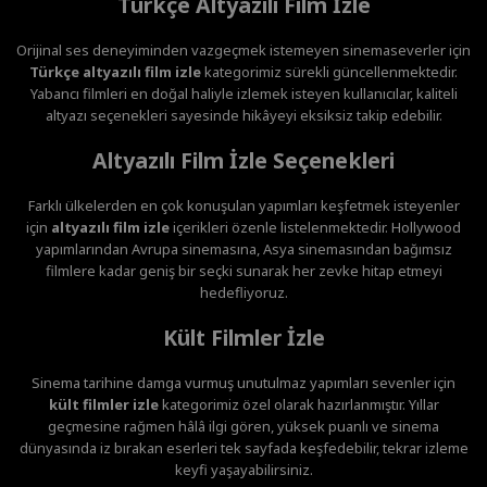
Türkçe Altyazılı Film İzle
Orijinal ses deneyiminden vazgeçmek istemeyen sinemaseverler için
Türkçe altyazılı film izle
kategorimiz sürekli güncellenmektedir.
Yabancı filmleri en doğal haliyle izlemek isteyen kullanıcılar, kaliteli
altyazı seçenekleri sayesinde hikâyeyi eksiksiz takip edebilir.
Altyazılı Film İzle Seçenekleri
Farklı ülkelerden en çok konuşulan yapımları keşfetmek isteyenler
için
altyazılı film izle
içerikleri özenle listelenmektedir. Hollywood
yapımlarından Avrupa sinemasına, Asya sinemasından bağımsız
filmlere kadar geniş bir seçki sunarak her zevke hitap etmeyi
hedefliyoruz.
Kült Filmler İzle
Sinema tarihine damga vurmuş unutulmaz yapımları sevenler için
kült filmler izle
kategorimiz özel olarak hazırlanmıştır. Yıllar
geçmesine rağmen hâlâ ilgi gören, yüksek puanlı ve sinema
dünyasında iz bırakan eserleri tek sayfada keşfedebilir, tekrar izleme
keyfi yaşayabilirsiniz.