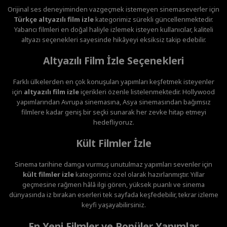
Orijinal ses deneyiminden vazgeçmek istemeyen sinemaseverler için
Türkçe altyazılı film izle
kategorimiz sürekli güncellenmektedir.
Yabancı filmleri en doğal haliyle izlemek isteyen kullanıcılar, kaliteli
altyazı seçenekleri sayesinde hikâyeyi eksiksiz takip edebilir.
Altyazılı Film İzle Seçenekleri
Farklı ülkelerden en çok konuşulan yapımları keşfetmek isteyenler
için
altyazılı film izle
içerikleri özenle listelenmektedir. Hollywood
yapımlarından Avrupa sinemasına, Asya sinemasından bağımsız
filmlere kadar geniş bir seçki sunarak her zevke hitap etmeyi
hedefliyoruz.
Kült Filmler İzle
Sinema tarihine damga vurmuş unutulmaz yapımları sevenler için
kült filmler izle
kategorimiz özel olarak hazırlanmıştır. Yıllar
geçmesine rağmen hâlâ ilgi gören, yüksek puanlı ve sinema
dünyasında iz bırakan eserleri tek sayfada keşfedebilir, tekrar izleme
keyfi yaşayabilirsiniz.
En Yeni Filmler ve Popüler Yapımlar