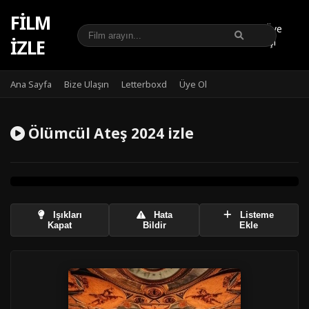
FILM
Üye
IZLE
Girişi
Ana Sayfa
Bize Ulaşın
Letterboxd
Üye Ol
Ölümcül Ateş 2024 izle
Işıkları
Hata
Listeme
Kapat
Bildir
Ekle