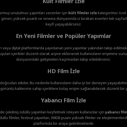
Kült Filmler İzle
urmuş unutulmaz yapımları sevenler için
kült filmler izle
kategorimiz özel o
gören, yüksek puanlı ve sinema dünyasında iz bırakan eserleri tek sayfada
keyfi yaşayabilirsiniz.
En Yeni Filmler ve Popüler Yapımlar
veya dijital platformlarda yayınlanan yeni yapımlar yakından takip edilmekte
ulan içerikler düzenli olarak arşive eklenerek kullanıcıların erişimine sunu
dünyasındaki gelişmeleri kaçırmadan takip edebilirsiniz.
HD Film İzle
i doğrudan etkiler. Bu nedenle kullanıcıların daha iyi bir deneyim yaşayabilme
örüntü kalitesine sahip içeriklere kolay erişim sağlanabilecek düzenli bir 
Yabancı Film İzle
de çekilmiş ödüllü yapımları keşfetmek isteyen kullanıcılar için
yabancı film
düllü filmler, festival yapımları, IMDB puanı yüksek filmler ve eleştirmenler
platformda bir araya getirilmektedir.