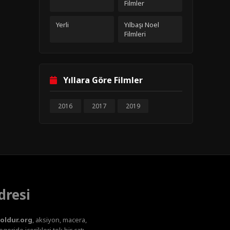
Filmler
Yerli
Yılbaşı Noel
Filmleri
Yıllara Göre Filmler
2016
2017
2019
dresi
oldur.org
, aksiyon, macera,
oride içerikleri tek bir çatı