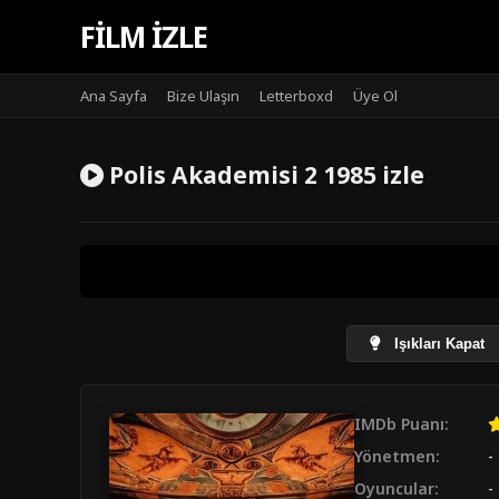
FILM IZLE
Ana Sayfa
Bize Ulaşın
Letterboxd
Üye Ol
Polis Akademisi 2 1985 izle
Işıkları Kapat
IMDb Puanı:
Yönetmen:
-
Oyuncular:
-