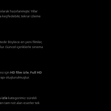
larak hazırlanmıştır. Yıllar
 keşfedebilir, tekrar izleme
dir. Böylece en yeni filmler,
lur. Güncel içeriklerle sinema
si için
HD film izle
,
Full HD
yapı oluşturulmuştur.
 izle
kategorimiz sürekli
den tam not alan eserler tek