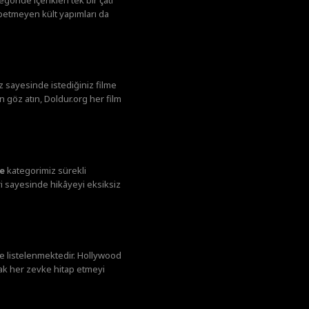
ybetmeyen kült yapımları da
ız sayesinde istediğiniz filme
n göz atın, Doldur.org her film
le
kategorimiz sürekli
eri sayesinde hikâyeyi eksiksiz
le listelenmektedir. Hollywood
ak her zevke hitap etmeyi