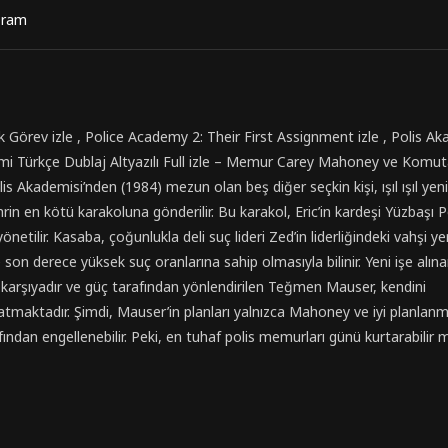
ram
lk Görev izle , Police Academy 2: Their First Assignment izle , Polis A
ilmi Türkçe Dublaj Altyazılı Full izle – Memur Carey Mahoney ve Komut
is Akademisi’nden (1984) mezun olan beş diğer seçkin kişi, ışıl ışıl yeni
ehrin en kötü karakoluna gönderilir. Bu karakol, Eric’in kardeşi Yüzbaşı 
netilir. Kasaba, çoğunlukla deli suç lideri Zed’in liderliğindeki vahşi ye
 son derece yüksek suç oranlarına sahip olmasıyla bilinir. Yeni işe alına
ı karşıyadır ve güç tarafından yönlendirilen Teğmen Mauser, kendini
atmaktadır. Şimdi, Mauser’in planları yalnızca Mahoney ve iyi planlanmı
fından engellenebilir. Peki, en tuhaf polis memurları günü kurtarabilir 