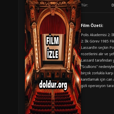
Tür:
D
Film Özeti:
Polis Akademisi 2: İ
2: İlk Görev 1985 F
Lassard’ın seçkin Pol
rozetlerini alır ve ş
Lassard tarafından yö
“Scullions” nedeniyle
birçok zorlukla karş
kanıtlamak için can 
gizli operasyon tara