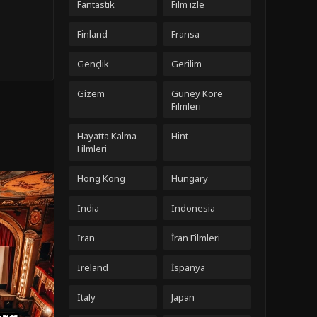
Fantastik
Film izle
Finland
Fransa
Gençlik
Gerilim
Gizem
Güney Kore
Filmleri
Hayatta Kalma
Hint
Filmleri
Hong Kong
Hungary
India
Indonesia
Iran
İran Filmleri
Ireland
İspanya
Italy
Japan