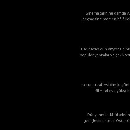
Sinema tarihine damga v
geçmesine rağmen hâlâ ilgi 
Her geçen gün vizyona giren 
popüler yapımlar ve çok konuş
Görüntü kalitesi film keyfin
film izle
ve yüksek g
Dünyanın farklı ülkelerin
genişletilmektedir. Oscar ö