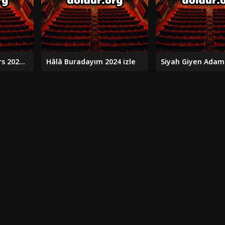
His Three Daughters 2023 izle
Hâlâ Buradayım 2024 izle