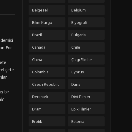
Belgesel
Belgium
Bilim Kurgu
Biyografi
Brazil
Bulgaria
kademisi
Canada
Chile
an Eric
China
Çizgi Filmler
Pete
rel çete
Colombia
Cyprus
nlar
Czech Republic
Dans
ş bir
Denmark
Dini Filmler
mi?
Dram
Epik Filmler
Erotik
Estonia