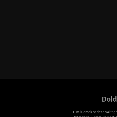
Dold
Film izlemek sadece vakit ge
bilim kurgu, dram, komedi, k