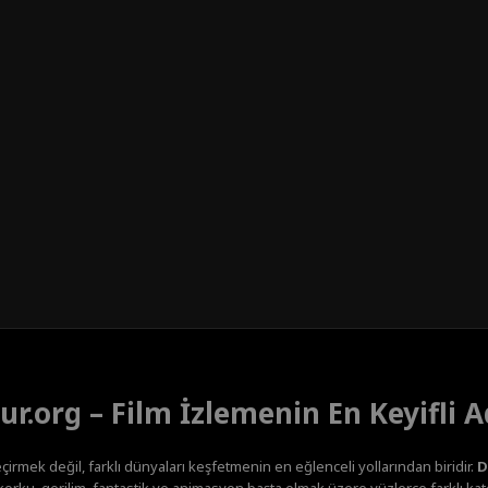
ur.org – Film İzlemenin En Keyifli A
çirmek değil, farklı dünyaları keşfetmenin en eğlenceli yollarından biridir.
D
orku, gerilim, fantastik ve animasyon başta olmak üzere yüzlerce farklı kateg