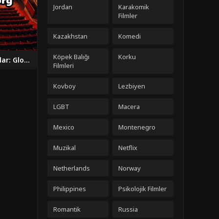
Jordan
Karakomik
Filmler
Kazakhstan
Komedi
Köpek Balığı
Korku
Siyah Giyen Adamlar: Global Tehdit 2019 izle
Filmleri
Kovboy
Lezbiyen
LGBT
Macera
Mexico
Montenegro
Muzikal
Netflix
Netherlands
Norway
Philippines
Psikolojik Filmler
Romantik
Russia