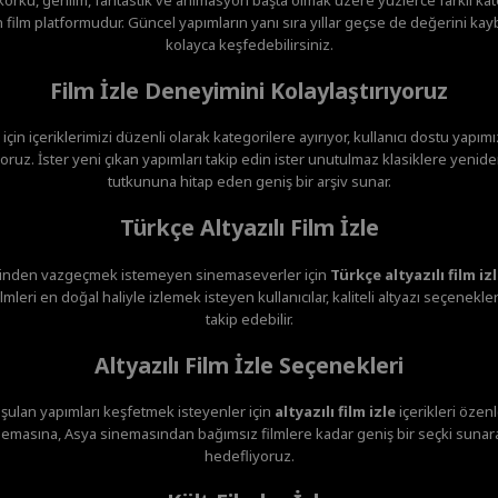
film platformudur. Güncel yapımların yanı sıra yıllar geçse de değerini ka
kolayca keşfedebilirsiniz.
Film İzle Deneyimini Kolaylaştırıyoruz
 için içeriklerimizi düzenli olarak kategorilere ayırıyor, kullanıcı dostu yapım
ruz. İster yeni çıkan yapımları takip edin ister unutulmaz klasiklere yenide
tutkununa hitap eden geniş bir arşiv sunar.
Türkçe Altyazılı Film İzle
minden vazgeçmek istemeyen sinemaseverler için
Türkçe altyazılı film iz
mleri en doğal haliyle izlemek isteyen kullanıcılar, kaliteli altyazı seçenekl
takip edebilir.
Altyazılı Film İzle Seçenekleri
şulan yapımları keşfetmek isteyenler için
altyazılı film izle
içerikleri özen
emasına, Asya sinemasından bağımsız filmlere kadar geniş bir seçki sunar
hedefliyoruz.