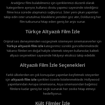
Aradığınız filmi bulabilmeniz için içeriklerimizi düzenli olarak
kategorilere ayırıyor, kullanıcı dostu yapımız sayesinde istediğiniz
filme kısa sürede ulaşmanızı sağlıyoruz. İster yeni çıkan yapımları
takip edin ister unutulmaz klasiklere yeniden göz atın, Doldur.org her
film tutkununa hitap eden geniş bir arşiv sunar.
Türkçe Altyazılı Film İzle
Orijinal ses deneyiminden vazgeçmek istemeyen sinemaseverler için
Türkçe altyazılı film izle
kategorimiz sürekli güncellenmektedir.
Yabancı filmleri en doğal haliyle izlemek isteyen kullanıcılar, kaliteli
altyazı seçenekleri sayesinde hikâyeyi eksiksiz takip edebilir.
Altyazılı Film İzle Seçenekleri
Farklı ülkelerden en çok konuşulan yapımları keşfetmek isteyenler
için
altyazılı film izle
içerikleri özenle listelenmektedir. Hollywood
yapımlarından Avrupa sinemasına, Asya sinemasından bağımsız
filmlere kadar geniş bir seçki sunarak her zevke hitap etmeyi
hedefliyoruz.
Kült Filmler İzle