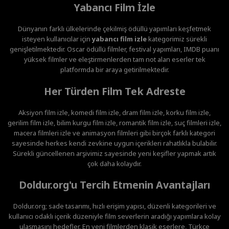
Yabancı Film İzle
Dünyanın farklı ülkelerinde çekilmiş ödüllü yapımları keşfetmek
isteyen kullanıcılar için
yabancı film izle
kategorimiz sürekli
genişletilmektedir. Oscar ödüllü filmler, festival yapımları, IMDB puanı
yüksek filmler ve eleştirmenlerden tam not alan eserler tek
platformda bir araya getirilmektedir.
Her Türden Film Tek Adreste
Aksiyon film izle, komedi film izle, dram film izle, korku film izle,
gerilim film izle, bilim kurgu film izle, romantik film izle, suç filmleri izle,
macera filmleri izle ve animasyon filmleri gibi birçok farklı kategori
sayesinde herkes kendi zevkine uygun içerikleri rahatlıkla bulabilir.
Sürekli güncellenen arşivimiz sayesinde yeni keşifler yapmak artık
çok daha kolaydır.
Doldur.org'u Tercih Etmenin Avantajları
Doldur.org; sade tasarımı, hızlı erişim yapısı, düzenli kategorileri ve
kullanıcı odaklı içerik düzeniyle film severlerin aradığı yapımlara kolay
ulaşmasını hedefler. En yeni filmlerden klasik eserlere, Türkçe