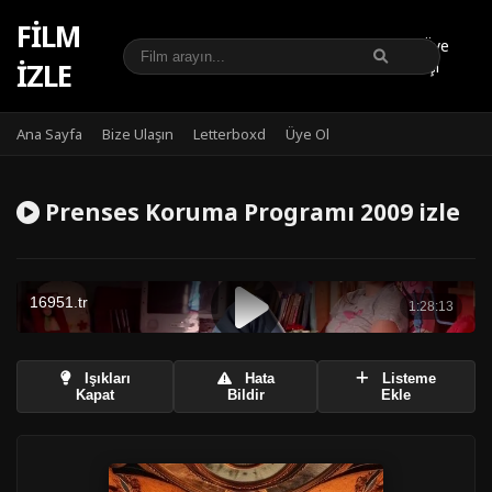
FILM
Üye
IZLE
Girişi
Ana Sayfa
Bize Ulaşın
Letterboxd
Üye Ol
Prenses Koruma Programı 2009 izle
Işıkları
Hata
Listeme
Kapat
Bildir
Ekle