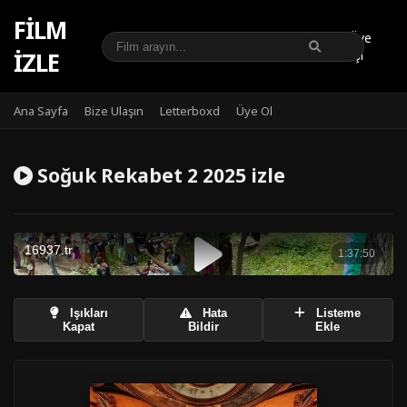
FILM
Üye
IZLE
Girişi
Ana Sayfa
Bize Ulaşın
Letterboxd
Üye Ol
Soğuk Rekabet 2 2025 izle
Işıkları
Hata
Listeme
Kapat
Bildir
Ekle