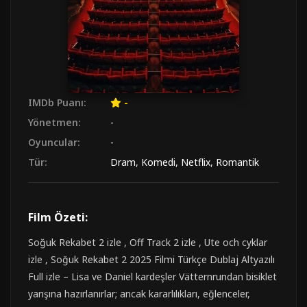
IMDb Puanı:
-
Yönetmen:
-
Oyuncular:
-
Tür:
Dram
,
Komedi
,
Netflix
,
Romantik
Film Özeti:
Soğuk Rekabet 2 izle , Off Track 2 izle , Ute och cyklar
izle , Soğuk Rekabet 2 2025 Filmi Türkçe Dublaj Altyazılı
Full izle – Lisa ve Daniel kardeşler Vätternrundan bisiklet
yarışına hazırlanırlar; ancak kararlılıkları, eğlenceler,