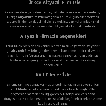
Türkçe Altyazılı Film İzle
Orijinal ses deneyiminden vazgeçmek istemeyen sinemaseverler için
Türkçe altyazılı film izle
kategorimiz sürekli güncellenmektedir.
Yabancı filmleri en doğal haliyle izlemek isteyen kullanıcılar, kaliteli
altyazı seçenekleri sayesinde hikâyeyi eksiksiz takip edebilir.
Altyazılı Film İzle Seçenekleri
Farklı ülkelerden en çok konuşulan yapımları keşfetmek isteyenler
için
altyazılı film izle
içerikleri özenle listelenmektedir. Hollywood
yapımlarından Avrupa sinemasına, Asya sinemasından bağımsız
filmlere kadar geniş bir seçki sunarak her zevke hitap etmeyi
hedefliyoruz.
Kült Filmler İzle
Sinema tarihine damga vurmuş unutulmaz yapımları sevenler için
kült filmler izle
kategorimiz özel olarak hazırlanmıştır. Yıllar
geçmesine rağmen hâlâ ilgi gören, yüksek puanlı ve sinema
dünyasında iz bırakan eserleri tek sayfada keşfedebilir, tekrar izleme
keyfi yaşayabilirsiniz.