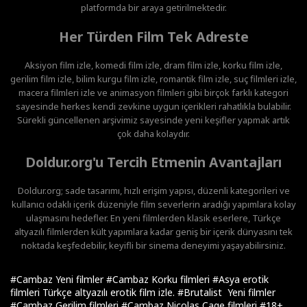
platformda bir araya getirilmektedir.
Her Türden Film Tek Adreste
Aksiyon film izle, komedi film izle, dram film izle, korku film izle,
gerilim film izle, bilim kurgu film izle, romantik film izle, suç filmleri izle,
macera filmleri izle ve animasyon filmleri gibi birçok farklı kategori
sayesinde herkes kendi zevkine uygun içerikleri rahatlıkla bulabilir.
Sürekli güncellenen arşivimiz sayesinde yeni keşifler yapmak artık
çok daha kolaydır.
Doldur.org'u Tercih Etmenin Avantajları
Doldur.org; sade tasarımı, hızlı erişim yapısı, düzenli kategorileri ve
kullanıcı odaklı içerik düzeniyle film severlerin aradığı yapımlara kolay
ulaşmasını hedefler. En yeni filmlerden klasik eserlere, Türkçe
altyazılı filmlerden kült yapımlara kadar geniş bir içerik dünyasını tek
noktada keşfedebilir, keyifli bir sinema deneyimi yaşayabilirsiniz.
#Cambaz Yeni filmler
#Cambaz Korku filmleri
#Asya erotik
filmleri Türkçe altyazılı erotik film izle.
#Brutalist Yeni filmler
#Cambaz Gerilim filmleri
#Cambaz Nicolas Cage filmleri
#18+