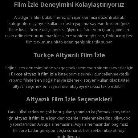
Film İzle Deneyimini Kolaylaştırıyoruz
Aradığınız filmi bulabilmeniz için içeriklerimizi düzenli olarak
kategorilere ayırıyor, kullanıcı dostu yapımız sayesinde istediğiniz
filme kısa sürede ulaşmanızı sağlıyoruz. İster yeni çıkan yapımları
takip edin ister unutulmaz klasiklere yeniden göz atın, Doldur.org her
film tutkununa hitap eden geniş bir arşiv sunar.
Türkçe Altyazılı Film İzle
Orijinal ses deneyiminden vazgeçmek istemeyen sinemaseverler için
Türkçe altyazılı film izle
kategorimiz sürekli güncellenmektedir.
Yabancı filmleri en doğal haliyle izlemek isteyen kullanıcılar, kaliteli
altyazı seçenekleri sayesinde hikâyeyi eksiksiz takip edebilir.
Altyazılı Film İzle Seçenekleri
Farklı ülkelerden en çok konuşulan yapımları keşfetmek isteyenler
için
altyazılı film izle
içerikleri özenle listelenmektedir. Hollywood
yapımlarından Avrupa sinemasına, Asya sinemasından bağımsız
filmlere kadar geniş bir seçki sunarak her zevke hitap etmeyi
hedefliyoruz.