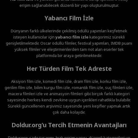
erişim sağlanabilecek düzenli bir yapı oluşturulmuştur.
Yabancı Film İzle
Dünyanın farklı ülkelerinde çekilmiş ödüllü yapımları keşfetmek
isteyen kullanıcılar için
yabancı film izle
kategorimiz sürekli
genişletilmektedir. Oscar ödüllü filmler, festival yapımları, IMDB puanı
yüksek filmler ve eleştirmenlerden tam not alan eserler tek
platformda bir araya getirilmektedir.
Her Türden Film Tek Adreste
Aksiyon film izle, komedi film izle, dram film izle, korku film izle,
gerilim film izle, bilim kurgu film izle, romantik film izle, suç filmleri izle,
macera filmleri izle ve animasyon filmleri gibi birçok farklı kategori
sayesinde herkes kendi zevkine uygun içerikleri rahatlıkla bulabilir.
Sürekli güncellenen arşivimiz sayesinde yeni keşifler yapmak artık
çok daha kolaydır.
Doldur.org'u Tercih Etmenin Avantajları
Doldur.org; sade tasarımı, hızlı erişim yapısı, düzenli kategorileri ve