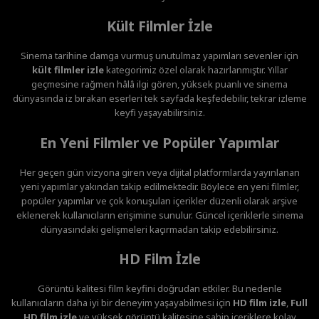
Kült Filmler İzle
Sinema tarihine damga vurmuş unutulmaz yapımları sevenler için
kült filmler izle
kategorimiz özel olarak hazırlanmıştır. Yıllar
geçmesine rağmen hâlâ ilgi gören, yüksek puanlı ve sinema
dünyasında iz bırakan eserleri tek sayfada keşfedebilir, tekrar izleme
keyfi yaşayabilirsiniz.
En Yeni Filmler ve Popüler Yapımlar
Her geçen gün vizyona giren veya dijital platformlarda yayınlanan
yeni yapımlar yakından takip edilmektedir. Böylece en yeni filmler,
popüler yapımlar ve çok konuşulan içerikler düzenli olarak arşive
eklenerek kullanıcıların erişimine sunulur. Güncel içeriklerle sinema
dünyasındaki gelişmeleri kaçırmadan takip edebilirsiniz.
HD Film İzle
Görüntü kalitesi film keyfini doğrudan etkiler. Bu nedenle
kullanıcıların daha iyi bir deneyim yaşayabilmesi için
HD film izle
,
Full
HD film izle
ve yüksek görüntü kalitesine sahip içeriklere kolay