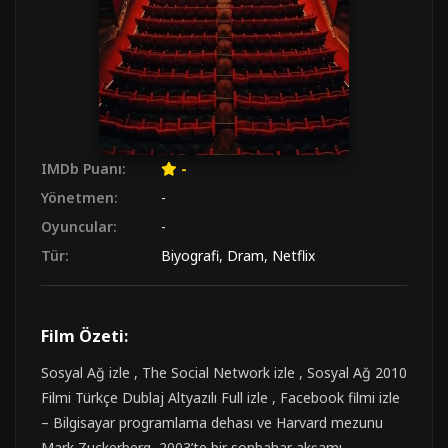
IMDb Puanı:
-
Yönetmen:
-
Oyuncular:
-
Tür:
Biyografi
,
Dram
,
Netflix
Film Özeti:
Sosyal Ağ izle , The Social Network izle , Sosyal Ağ 2010
Filmi Türkçe Dublaj Altyazılı Full izle , Facebook filmi izle
– Bilgisayar programlama dehası ve Harvard mezunu
Mark Zuckerberg, 2003’te bir sonbahar akşamı