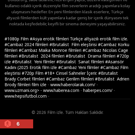
kullanıcı odaklı içerik düzeniyle film severlerin aradığı yapımlara kolay
ulaşmasını hedefler. En yeni filmlerden klasik eserlere, Türkçe
altyazılı filmlerden kült yapımlara kadar geniş bir içerik dünyasını tek
noktada keşfedebilir, keyifli bir sinema deneyimi yaşayabilirsiniz.
#1080p Film
#Asya erotik filmleri Türkçe altyazılı erotik film izle.
#Cambaz 2024 filmleri
#Brutalist Film eleştirisi
#Cambaz Korku
filmleri
#Cambaz Maika Monroe filmleri
#Cambaz Nicolas Cage
filmleri
#Brutalist 2024 filmleri
#Brutalist Drama filmleri
#720p
izle
#Brutalist Yeni filmler
#Brutalist Sanat filmleri
#Asansör
Kadını (2025 Erotik film izle
#Cambaz Yeni filmler
#Cambaz Film
eleştirisi
#720p Film
#18+ Cinsel Sahneler İçerir.
#Brutalist
Brady Corbet filmleri
#Cambaz Gerilim filmleri
#Brutalist Adrien
Brody filmleri
film izle
-
www.haberolarak.com/
-
www.uzmani.org>
-
www.haberea.com
-
haberpes.com/
-
www.hepsifutbol.com
-
© 2026 Film izle. Tüm Hakları Saklıdır.
6