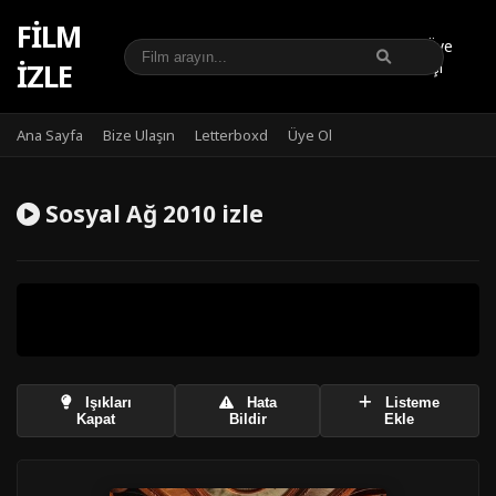
FILM
Üye
IZLE
Girişi
Ana Sayfa
Bize Ulaşın
Letterboxd
Üye Ol
Sosyal Ağ 2010 izle
Işıkları
Hata
Listeme
Kapat
Bildir
Ekle