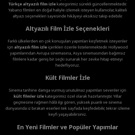
Türkçe altyazılı film izle
kategorimiz sürekli güncellenmektedir.
Yabancı filmleri en doğal haliyle izlemek isteyen kullanıcılar, kaliteli
altyazı seçenekleri sayesinde hikâyeyi eksiksiz takip edebilir.
Altyazılı Film İzle Seçenekleri
Farklı ülkelerden en çok konuşulan yapımları keşfetmek isteyenler
için
altyazılı film izle
içerikleri özenle listelenmektedir. Hollywood
yapımlarından Avrupa sinemasına, Asya sinemasından bağımsız
filmlere kadar geniş bir seçki sunarak her zevke hitap etmeyi
hedefliyoruz.
Kült Filmler İzle
Sinema tarihine damga vurmuş unutulmaz yapımları sevenler için
kült filmler izle
kategorimiz özel olarak hazırlanmıştır. Yıllar
geçmesine rağmen hâlâ ilgi gören, yüksek puanlı ve sinema
dünyasında iz bırakan eserleri tek sayfada keşfedebilir, tekrar izleme
keyfi yaşayabilirsiniz.
En Yeni Filmler ve Popüler Yapımlar