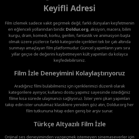
Keyifli Adresi
Film izlemek sadece vakit geçirmek değil, farklı dünyaları keşfetmenin
en eğlenceli yollarından biridir.
Doldur.org
, aksiyon, macera, bilim
kurgu, dram, komedi, korku, gerilim, fantastik ve animasyon başta
olmak üzere yüzlerce farklı kategoride içerikleri tek bir çatı altında
sunmayı amaçlayan film platformudur. Güncel yapımların yanı sıra
yıllar geçse de değerini kaybetmeyen kült yapımları da kolayca
keşfedebilirsiniz.
Film İzle Deneyimini Kolaylaştırıyoruz
Aradığınız filmi bulabilmeniz için içeriklerimizi düzenli olarak
kategorilere ayırıyor, kullanıcı dostu yapımız sayesinde istediğiniz
filme kısa sürede ulaşmanızı sağlıyoruz. İster yeni çıkan yapımları
takip edin ister unutulmaz klasiklere yeniden göz atın, Doldur.org her
film tutkununa hitap eden geniş bir arşiv sunar.
Türkçe Altyazılı Film İzle
Orijinal ses deneyiminden vazgeçmek istemeyen sinemaseverler için