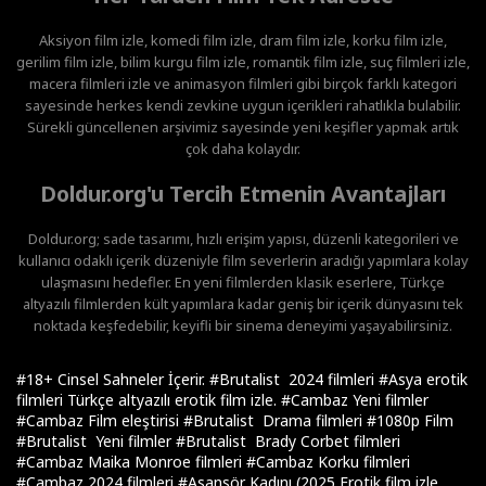
Aksiyon film izle, komedi film izle, dram film izle, korku film izle,
gerilim film izle, bilim kurgu film izle, romantik film izle, suç filmleri izle,
macera filmleri izle ve animasyon filmleri gibi birçok farklı kategori
sayesinde herkes kendi zevkine uygun içerikleri rahatlıkla bulabilir.
Sürekli güncellenen arşivimiz sayesinde yeni keşifler yapmak artık
çok daha kolaydır.
Doldur.org'u Tercih Etmenin Avantajları
Doldur.org; sade tasarımı, hızlı erişim yapısı, düzenli kategorileri ve
kullanıcı odaklı içerik düzeniyle film severlerin aradığı yapımlara kolay
ulaşmasını hedefler. En yeni filmlerden klasik eserlere, Türkçe
altyazılı filmlerden kült yapımlara kadar geniş bir içerik dünyasını tek
noktada keşfedebilir, keyifli bir sinema deneyimi yaşayabilirsiniz.
#18+ Cinsel Sahneler İçerir.
#Brutalist 2024 filmleri
#Asya erotik
filmleri Türkçe altyazılı erotik film izle.
#Cambaz Yeni filmler
#Cambaz Film eleştirisi
#Brutalist Drama filmleri
#1080p Film
#Brutalist Yeni filmler
#Brutalist Brady Corbet filmleri
#Cambaz Maika Monroe filmleri
#Cambaz Korku filmleri
#Cambaz 2024 filmleri
#Asansör Kadını (2025 Erotik film izle