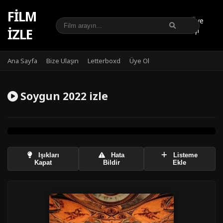
FILM
Üye
IZLE
Girişi
Ana Sayfa
Bize Ulaşın
Letterboxd
Üye Ol
Soygun 2022 izle
Işıkları
Hata
Listeme
Kapat
Bildir
Ekle