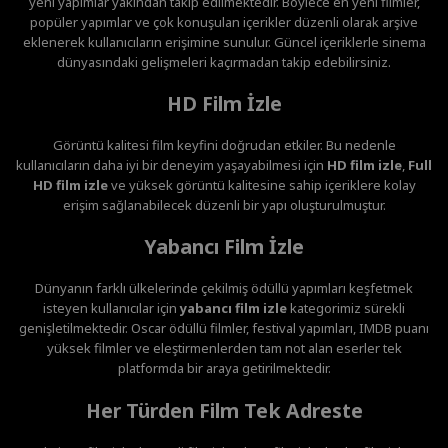
yeni yapımlar yakından takip edilmektedir. Böylece en yeni filmler,
popüler yapımlar ve çok konuşulan içerikler düzenli olarak arşive
eklenerek kullanıcıların erişimine sunulur. Güncel içeriklerle sinema
dünyasındaki gelişmeleri kaçırmadan takip edebilirsiniz.
HD Film İzle
Görüntü kalitesi film keyfini doğrudan etkiler. Bu nedenle
kullanıcıların daha iyi bir deneyim yaşayabilmesi için
HD film izle
,
Full
HD film izle
ve yüksek görüntü kalitesine sahip içeriklere kolay
erişim sağlanabilecek düzenli bir yapı oluşturulmuştur.
Yabancı Film İzle
Dünyanın farklı ülkelerinde çekilmiş ödüllü yapımları keşfetmek
isteyen kullanıcılar için
yabancı film izle
kategorimiz sürekli
genişletilmektedir. Oscar ödüllü filmler, festival yapımları, IMDB puanı
yüksek filmler ve eleştirmenlerden tam not alan eserler tek
platformda bir araya getirilmektedir.
Her Türden Film Tek Adreste