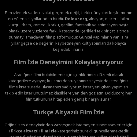
Film izlemek sadece vakit geçirmek değil, farklı dünyaları keşfetmenin
en eğlenceli yollarından biridir.
Doldur.org
, aksiyon, macera, bilim
kurgu, dram, komedi, korku, gerilim, fantastik ve animasyon başta
olmak üzere yüzlerce farklı kategoride içerikleri tek bir çatı altında
sunmayı amaçlayan film platformudur. Güncel yapımların yanı sıra
yıllar geçse de değerini kaybetmeyen kült yapımları da kolayca
keşfedebilirsiniz.
Film İzle Deneyimini Kolaylaştırıyoruz
Aradığınız filmi bulabilmeniz için içeriklerimizi düzenli olarak
kategorilere ayırıyor, kullanıcı dostu yapımız sayesinde istediğiniz
filme kısa sürede ulaşmanızı sağlıyoruz. İster yeni çıkan yapımları
takip edin ister unutulmaz klasiklere yeniden göz atın, Doldur.org her
film tutkununa hitap eden geniş bir arşiv sunar.
Türkçe Altyazılı Film İzle
Orijinal ses deneyiminden vazgeçmek istemeyen sinemaseverler için
Türkçe altyazılı film izle
kategorimiz sürekli güncellenmektedir.
Yabancı filmleri en doğal haliyle izlemek isteyen kullanıcılar, kaliteli