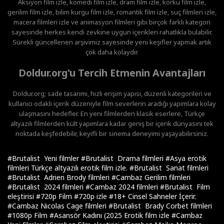
Aksiyon film izle, komedi film izle, dram film izle, korku film izle,
gerilim film izle, bilim kurgu film izle, romantik film izle, suç filmleri izle,
macera filmleri izle ve animasyon filmleri gibi birçok farklı kategori
sayesinde herkes kendi zevkine uygun içerikleri rahatlıkla bulabilir.
Sürekli güncellenen arşivimiz sayesinde yeni keşifler yapmak artık
çok daha kolaydır.
Doldur.org'u Tercih Etmenin Avantajları
Doldur.org; sade tasarımı, hızlı erişim yapısı, düzenli kategorileri ve
kullanıcı odaklı içerik düzeniyle film severlerin aradığı yapımlara kolay
ulaşmasını hedefler. En yeni filmlerden klasik eserlere, Türkçe
altyazılı filmlerden kült yapımlara kadar geniş bir içerik dünyasını tek
noktada keşfedebilir, keyifli bir sinema deneyimi yaşayabilirsiniz.
#Brutalist Yeni filmler
#Brutalist Drama filmleri
#Asya erotik
filmleri Türkçe altyazılı erotik film izle.
#Brutalist Sanat filmleri
#Brutalist Adrien Brody filmleri
#Cambaz Gerilim filmleri
#Brutalist 2024 filmleri
#Cambaz 2024 filmleri
#Brutalist Film
eleştirisi
#720p Film
#720p izle
#18+ Cinsel Sahneler İçerir.
#Cambaz Nicolas Cage filmleri
#Brutalist Brady Corbet filmleri
#1080p Film
#Asansör Kadını (2025 Erotik film izle
#Cambaz