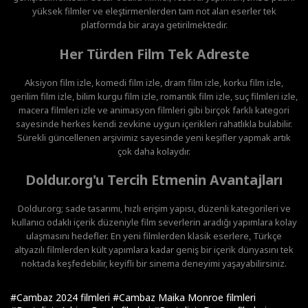
yüksek filmler ve eleştirmenlerden tam not alan eserler tek
platformda bir araya getirilmektedir.
Her Türden Film Tek Adreste
Aksiyon film izle, komedi film izle, dram film izle, korku film izle,
gerilim film izle, bilim kurgu film izle, romantik film izle, suç filmleri izle,
macera filmleri izle ve animasyon filmleri gibi birçok farklı kategori
sayesinde herkes kendi zevkine uygun içerikleri rahatlıkla bulabilir.
Sürekli güncellenen arşivimiz sayesinde yeni keşifler yapmak artık
çok daha kolaydır.
Doldur.org'u Tercih Etmenin Avantajları
Doldur.org; sade tasarımı, hızlı erişim yapısı, düzenli kategorileri ve
kullanıcı odaklı içerik düzeniyle film severlerin aradığı yapımlara kolay
ulaşmasını hedefler. En yeni filmlerden klasik eserlere, Türkçe
altyazılı filmlerden kült yapımlara kadar geniş bir içerik dünyasını tek
noktada keşfedebilir, keyifli bir sinema deneyimi yaşayabilirsiniz.
#Cambaz 2024 filmleri
#Cambaz Maika Monroe filmleri