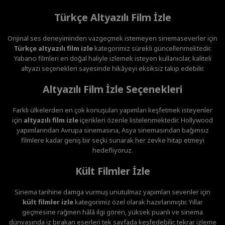
Türkçe Altyazılı Film İzle
Orijinal ses deneyiminden vazgeçmek istemeyen sinemaseverler için
Türkçe altyazılı film izle
kategorimiz sürekli güncellenmektedir.
Yabancı filmleri en doğal haliyle izlemek isteyen kullanıcılar, kaliteli
altyazı seçenekleri sayesinde hikâyeyi eksiksiz takip edebilir.
Altyazılı Film İzle Seçenekleri
Farklı ülkelerden en çok konuşulan yapımları keşfetmek isteyenler
için
altyazılı film izle
içerikleri özenle listelenmektedir. Hollywood
yapımlarından Avrupa sinemasına, Asya sinemasından bağımsız
filmlere kadar geniş bir seçki sunarak her zevke hitap etmeyi
hedefliyoruz.
Kült Filmler İzle
Sinema tarihine damga vurmuş unutulmaz yapımları sevenler için
kült filmler izle
kategorimiz özel olarak hazırlanmıştır. Yıllar
geçmesine rağmen hâlâ ilgi gören, yüksek puanlı ve sinema
dünyasında iz bırakan eserleri tek sayfada keşfedebilir, tekrar izleme