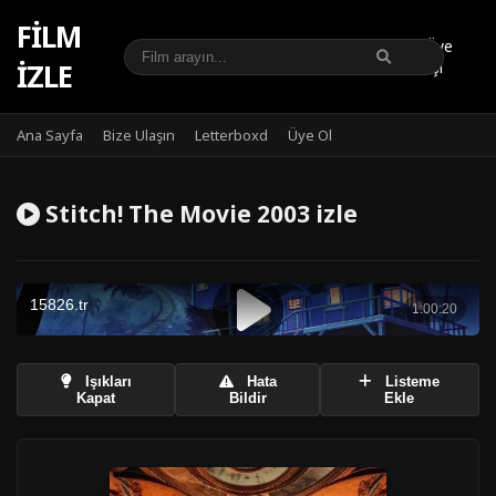
FILM
Üye
IZLE
Girişi
Ana Sayfa
Bize Ulaşın
Letterboxd
Üye Ol
Stitch! The Movie 2003 izle
Işıkları
Hata
Listeme
Kapat
Bildir
Ekle