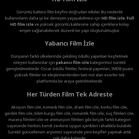
Görüntü kalitesi film keyfini doğrudan etkiler. Bu nedenle
kullanıcıların daha iyi bir deneyim yaşayabilmesi için
HD film izle
,
Full
HD film izle
ve yüksek görüntü kalitesine sahip içeriklere kolay
erişim sağlanabilecek düzenli bir yapı oluşturulmuştur.
Yabancı Film İzle
Dünyanın farklı ülkelerinde çekilmiş ödüllü yapımları keşfetmek
isteyen kullanıcılar için
yabancı film izle
kategorimiz sürekli
genişletilmektedir. Oscar ödüllü filmler, festival yapımları, IMDB puanı
yüksek filmler ve eleştirmenlerden tam not alan eserler tek
platformda bir araya getirilmektedir.
Her Türden Film Tek Adreste
Aksiyon film izle, komedi film izle, dram film izle, korku film izle,
gerilim film izle, bilim kurgu film izle, romantik film izle, suç filmleri izle,
macera filmleri izle ve animasyon filmleri gibi birçok farklı kategori
sayesinde herkes kendi zevkine uygun içerikleri rahatlıkla bulabilir.
Sürekli güncellenen arşivimiz sayesinde yeni keşifler yapmak artık
çok daha kolaydır.