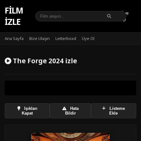
FILM
Üye
IZLE
Girişi
Ana Sayfa
Bize Ulaşın
Letterboxd
Üye Ol
The Forge 2024 izle
Işıkları
Hata
Listeme
Kapat
Bildir
Ekle