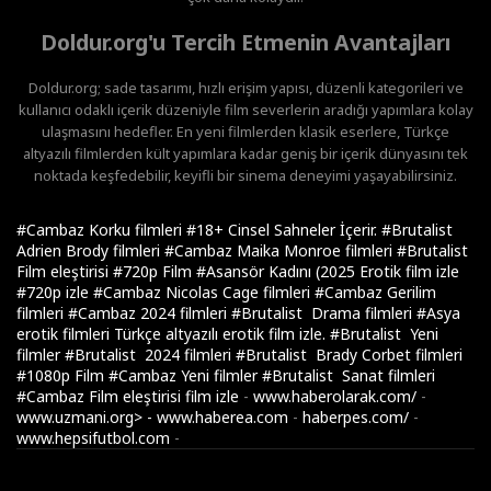
Doldur.org'u Tercih Etmenin Avantajları
Doldur.org; sade tasarımı, hızlı erişim yapısı, düzenli kategorileri ve
kullanıcı odaklı içerik düzeniyle film severlerin aradığı yapımlara kolay
ulaşmasını hedefler. En yeni filmlerden klasik eserlere, Türkçe
altyazılı filmlerden kült yapımlara kadar geniş bir içerik dünyasını tek
noktada keşfedebilir, keyifli bir sinema deneyimi yaşayabilirsiniz.
#Cambaz Korku filmleri
#18+ Cinsel Sahneler İçerir.
#Brutalist
Adrien Brody filmleri
#Cambaz Maika Monroe filmleri
#Brutalist
Film eleştirisi
#720p Film
#Asansör Kadını (2025 Erotik film izle
#720p izle
#Cambaz Nicolas Cage filmleri
#Cambaz Gerilim
filmleri
#Cambaz 2024 filmleri
#Brutalist Drama filmleri
#Asya
erotik filmleri Türkçe altyazılı erotik film izle.
#Brutalist Yeni
filmler
#Brutalist 2024 filmleri
#Brutalist Brady Corbet filmleri
#1080p Film
#Cambaz Yeni filmler
#Brutalist Sanat filmleri
#Cambaz Film eleştirisi
film izle
-
www.haberolarak.com/
-
www.uzmani.org>
-
www.haberea.com
-
haberpes.com/
-
www.hepsifutbol.com
-