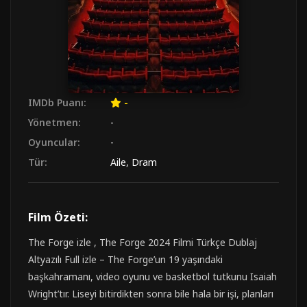
IMDb Puanı:
-
Yönetmen:
-
Oyuncular:
-
Tür:
Aile
,
Dram
Film Özeti:
The Forge izle , The Forge 2024 Filmi Türkçe Dublaj
Altyazılı Full izle – The Forge’un 19 yaşındaki
başkahramanı, video oyunu ve basketbol tutkunu Isaiah
Wright’tır. Liseyi bitirdikten sonra bile hala bir işi, planları