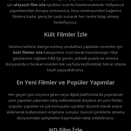
için
altyazılı film izle
içerikleri özenle listelenmektedir. Hollywood
yapımlarından Avrupa sinemasına, Asya sinemasından bağımsız
filmlere kadar geniş bir seçki sunarak her zevke hitap etmeyi
hedefliyoruz.
Kült Filmler İzle
Sinema tarihine damga vurmuş unutulmaz yapımları sevenler için
kült filmler izle
kategorimiz özel olarak hazırlanmıştır. Yıllar
geçmesine rağmen hâlâ ilgi gören, yüksek puanlı ve sinema
dünyasında iz bırakan eserleri tek sayfada keşfedebilir, tekrar izleme
keyfi yaşayabilirsiniz.
En Yeni Filmler ve Popüler Yapımlar
Her geçen gün vizyona giren veya dijital platformlarda yayınlanan
yeni yapımlar yakından takip edilmektedir. Böylece en yeni filmler,
popüler yapımlar ve çok konuşulan içerikler düzenli olarak arşive
eklenerek kullanıcıların erişimine sunulur. Güncel içeriklerle sinema
dünyasındaki gelişmeleri kaçırmadan takip edebilirsiniz.
HD Film İzle