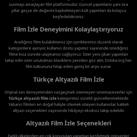
sunmayı amaçlayan film platformudur. Güncel yapımların yanı sıra
yıllar geçse de değerini kaybetmeyen kült yapımları da kolayca
keşfedebilirsiniz.
Film İzle Deneyimini Kolaylaştırıyoruz
Aradığınız filmi bulabilmeniz için içeriklerimizi düzenli olarak
kategorilere ayırıyor, kullanıcı dostu yapımız sayesinde istediğiniz
filme kısa sürede ulaşmanızı sağlıyoruz. İster yeni çıkan yapımları
takip edin ister unutulmaz klasiklere yeniden göz atın, Doldur.org her
film tutkununa hitap eden geniş bir arşiv sunar.
Türkçe Altyazılı Film İzle
Orijinal ses deneyiminden vazgeçmek istemeyen sinemaseverler için
Türkçe altyazılı film izle
kategorimiz sürekli güncellenmektedir.
Yabancı filmleri en doğal haliyle izlemek isteyen kullanıcılar, kaliteli
altyazı seçenekleri sayesinde hikâyeyi eksiksiz takip edebilir.
Altyazılı Film İzle Seçenekleri
Farklı ülkelerden en çok konuşulan yapımları keşfetmek isteyenler