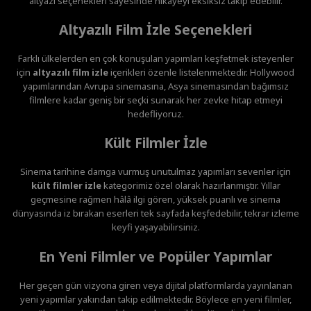
altyazı seçenekleri sayesinde hikâyeyi eksiksiz takip edebilir.
Altyazılı Film İzle Seçenekleri
Farklı ülkelerden en çok konuşulan yapımları keşfetmek isteyenler
için
altyazılı film izle
içerikleri özenle listelenmektedir. Hollywood
yapımlarından Avrupa sinemasına, Asya sinemasından bağımsız
filmlere kadar geniş bir seçki sunarak her zevke hitap etmeyi
hedefliyoruz.
Kült Filmler İzle
Sinema tarihine damga vurmuş unutulmaz yapımları sevenler için
kült filmler izle
kategorimiz özel olarak hazırlanmıştır. Yıllar
geçmesine rağmen hâlâ ilgi gören, yüksek puanlı ve sinema
dünyasında iz bırakan eserleri tek sayfada keşfedebilir, tekrar izleme
keyfi yaşayabilirsiniz.
En Yeni Filmler ve Popüler Yapımlar
Her geçen gün vizyona giren veya dijital platformlarda yayınlanan
yeni yapımlar yakından takip edilmektedir. Böylece en yeni filmler,