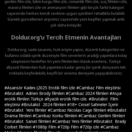
gerilim film izle, bilim kurgu film izle, romantik film izle, suç filmleri izle,
macera filmleri izle ve animasyon filmleri gibi birçok farklı kategori
sayesinde herkes kendi zevkine uygun içerikleri rahatlıkla bulabilir.
Sürekli güncellenen arşivimiz sayesinde yeni keşifler yapmak artık
çok daha kolaydır.
Doldur.org'u Tercih Etmenin Avantajları
Doldur.org; sade tasarımı, hızlı erişim yapısı, düzenli kategorileri ve
kullanıcı odaklı içerik düzeniyle film severlerin aradığı yapımlara kolay
ulaşmasını hedefler. En yeni filmlerden klasik eserlere, Türkçe
altyazılı filmlerden kült yapımlara kadar geniş bir içerik dünyasını tek
noktada keşfedebilir, keyifli bir sinema deneyimi yaşayabilirsiniz.
#Asansör Kadını (2025 Erotik film izle
#Cambaz Film eleştirisi
#Brutalist Adrien Brody filmleri
#Cambaz 2024 filmleri
#Asya
erotik filmleri Türkçe altyazılı erotik film izle.
#Brutalist Film
eleştirisi
#Brutalist 2024 filmleri
#18+ Cinsel Sahneler İçerir.
#Brutalist Yeni filmler
#Cambaz Nicolas Cage filmleri
#Brutalist
Drama filmleri
#Cambaz Korku filmleri
#Cambaz Gerilim filmleri
#Brutalist Sanat filmleri
#Cambaz Yeni filmler
#Brutalist Brady
Corbet filmleri
#1080p Film
#720p Film
#720p izle
#Cambaz