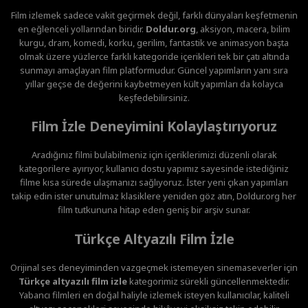
Film izlemek sadece vakit geçirmek değil, farklı dünyaları keşfetmenin
en eğlenceli yollarından biridir.
Doldur.org
, aksiyon, macera, bilim
kurgu, dram, komedi, korku, gerilim, fantastik ve animasyon başta
olmak üzere yüzlerce farklı kategoride içerikleri tek bir çatı altında
sunmayı amaçlayan film platformudur. Güncel yapımların yanı sıra
yıllar geçse de değerini kaybetmeyen kült yapımları da kolayca
keşfedebilirsiniz.
Film İzle Deneyimini Kolaylaştırıyoruz
Aradığınız filmi bulabilmeniz için içeriklerimizi düzenli olarak
kategorilere ayırıyor, kullanıcı dostu yapımız sayesinde istediğiniz
filme kısa sürede ulaşmanızı sağlıyoruz. İster yeni çıkan yapımları
takip edin ister unutulmaz klasiklere yeniden göz atın, Doldur.org her
film tutkununa hitap eden geniş bir arşiv sunar.
Türkçe Altyazılı Film İzle
Orijinal ses deneyiminden vazgeçmek istemeyen sinemaseverler için
Türkçe altyazılı film izle
kategorimiz sürekli güncellenmektedir.
Yabancı filmleri en doğal haliyle izlemek isteyen kullanıcılar, kaliteli