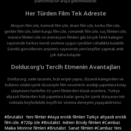
platformda bir araya getirilmektedir.
Her Türden Film Tek Adreste
Aksiyon film izle, komedi film izle, dram film izle, korku film izle,
gerilim film izle, bilim kurgu film izle, romantik film izle, suç filmleri izle,
macera filmleri izle ve animasyon filmleri gibi birçok farklı kategori
sayesinde herkes kendi zevkine uygun içerikleri rahatlıkla bulabilir.
Sürekli güncellenen arşivimiz sayesinde yeni keşifler yapmak artık
çok daha kolaydır.
Doldur.org'u Tercih Etmenin Avantajları
Doldur.org; sade tasarımı, hızlı erişim yapısı, düzenli kategorileri ve
kullanıcı odaklı içerik düzeniyle film severlerin aradığı yapımlara kolay
ulaşmasını hedefler. En yeni filmlerden klasik eserlere, Türkçe
altyazılı filmlerden kült yapımlara kadar geniş bir içerik dünyasını tek
noktada keşfedebilir, keyifli bir sinema deneyimi yaşayabilirsiniz.
#Brutalist Yeni filmler
#Asya erotik filmleri Türkçe altyazılı erotik
film izle.
#720p izle
#Brutalist Adrien Brody filmleri
#Cambaz
Maika Monroe filmleri
#Brutalist Sanat filmleri
#Cambaz Yeni