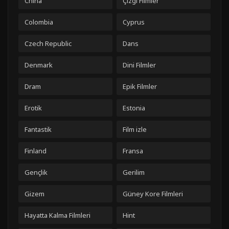
China
Çizgi Filmler
Colombia
Cyprus
Czech Republic
Dans
Denmark
Dini Filmler
Dram
Epik Filmler
Erotik
Estonia
Fantastik
Film izle
Finland
Fransa
Gençlik
Gerilim
Gizem
Güney Kore Filmleri
Hayatta Kalma Filmleri
Hint