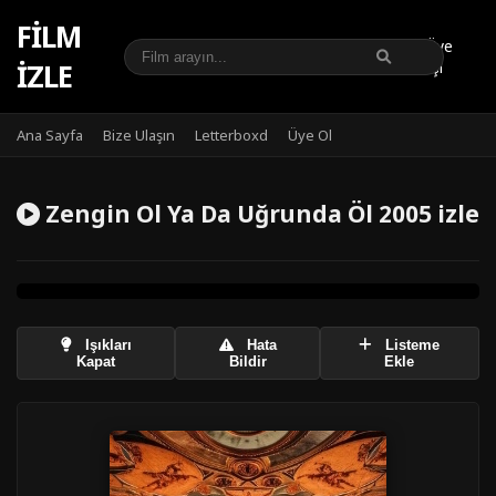
FILM
Üye
IZLE
Girişi
Ana Sayfa
Bize Ulaşın
Letterboxd
Üye Ol
Zengin Ol Ya Da Uğrunda Öl 2005 izle
Işıkları
Hata
Listeme
Kapat
Bildir
Ekle